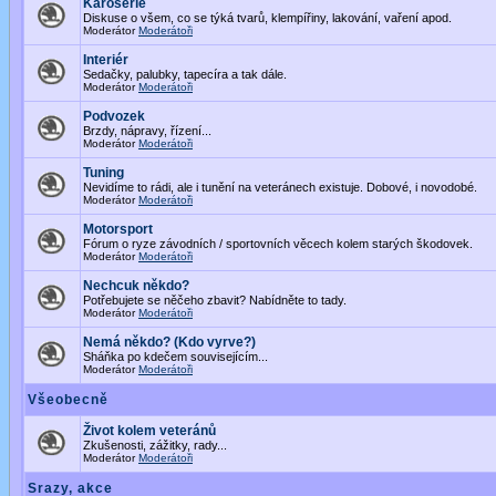
Karoserie
Diskuse o všem, co se týká tvarů, klempířiny, lakování, vaření apod.
Moderátor
Moderátoři
Interiér
Sedačky, palubky, tapecíra a tak dále.
Moderátor
Moderátoři
Podvozek
Brzdy, nápravy, řízení...
Moderátor
Moderátoři
Tuning
Nevidíme to rádi, ale i tunění na veteránech existuje. Dobové, i novodobé.
Moderátor
Moderátoři
Motorsport
Fórum o ryze závodních / sportovních věcech kolem starých škodovek.
Moderátor
Moderátoři
Nechcuk někdo?
Potřebujete se něčeho zbavit? Nabídněte to tady.
Moderátor
Moderátoři
Nemá někdo? (Kdo vyrve?)
Sháňka po kdečem souvisejícím...
Moderátor
Moderátoři
Všeobecně
Život kolem veteránů
Zkušenosti, zážitky, rady...
Moderátor
Moderátoři
Srazy, akce