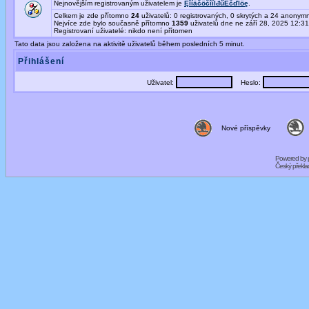
Nejnovějším registrovaným uživatelem je
ĘîíäčöčîíĺđűËčďĺöę
.
Celkem je zde přítomno
24
uživatelů: 0 registrovaných, 0 skrytých a 24 anony
Nejvíce zde bylo současně přítomno
1359
uživatelů dne ne září 28, 2025 12:3
Registrovaní uživatelé: nikdo není přítomen
Tato data jsou založena na aktivitě uživatelů během posledních 5 minut.
Přihlášení
Uživatel:
Heslo:
Nové příspěvky
Powered by
Český překl