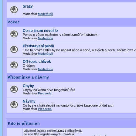
Srazy
Moderátor
Moderátoři
Pokec
Co se jinam nevešlo
Pokec o všem možném, v rámci zaměření stránek.
Moderátor
Moderátoři
Představení pilotů
Jste tu noví? Chtěli byste napsat něco o sobě, o svých autech, začátcích? Z
Moderátor
Moderátoři
Off-topic chlívek
O všem
Moderátor
Moderátoři
Připomínky a návrhy
Chyby
Chyby na webu a ve fungování fóra
Moderátor
Predseda
Návrhy
Co byste chtěli zlepšit na tomto fóru, jaké kategorie přidat atd.
Moderátor
Predseda
Kdo je přítomen
Uživatelé zaslali celkem
23678
příspěvků.
Je zde
355
registrovaných uživatelů.