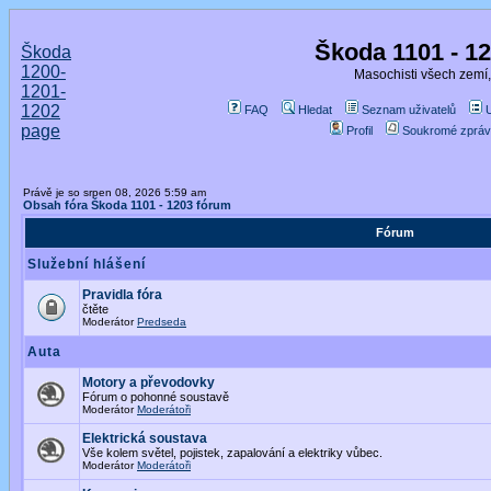
Škoda 1101 - 1
Škoda
1200-
Masochisti všech zemí,
1201-
1202
FAQ
Hledat
Seznam uživatelů
page
Profil
Soukromé zpráv
Právě je so srpen 08, 2026 5:59 am
Obsah fóra Škoda 1101 - 1203 fórum
Fórum
Služební hlášení
Pravidla fóra
čtěte
Moderátor
Predseda
Auta
Motory a převodovky
Fórum o pohonné soustavě
Moderátor
Moderátoři
Elektrická soustava
Vše kolem světel, pojistek, zapalování a elektriky vůbec.
Moderátor
Moderátoři