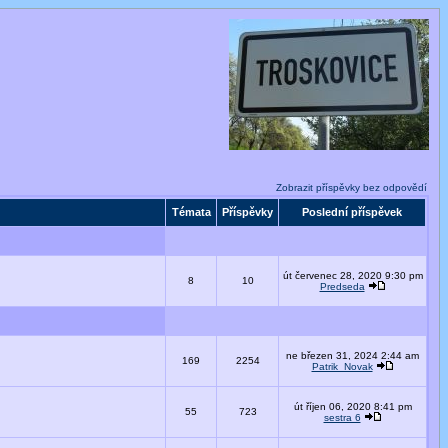
Zobrazit příspěvky bez odpovědí
Témata
Příspěvky
Poslední příspěvek
út červenec 28, 2020 9:30 pm
8
10
Predseda
ne březen 31, 2024 2:44 am
169
2254
Patrik_Novak
út říjen 06, 2020 8:41 pm
55
723
sestra 6