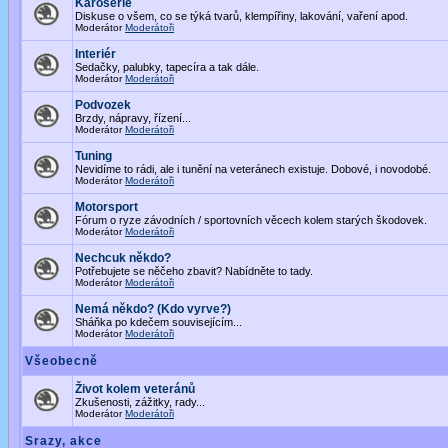
Karoserie
Diskuse o všem, co se týká tvarů, klempířiny, lakování, vaření apod.
Moderátor
Moderátoři
Interiér
Sedačky, palubky, tapecíra a tak dále.
Moderátor
Moderátoři
Podvozek
Brzdy, nápravy, řízení...
Moderátor
Moderátoři
Tuning
Nevidíme to rádi, ale i tunění na veteránech existuje. Dobové, i novodobé.
Moderátor
Moderátoři
Motorsport
Fórum o ryze závodních / sportovních věcech kolem starých škodovek.
Moderátor
Moderátoři
Nechcuk někdo?
Potřebujete se něčeho zbavit? Nabídněte to tady.
Moderátor
Moderátoři
Nemá někdo? (Kdo vyrve?)
Sháňka po kdečem souvisejícím...
Moderátor
Moderátoři
Všeobecně
Život kolem veteránů
Zkušenosti, zážitky, rady...
Moderátor
Moderátoři
Srazy, akce