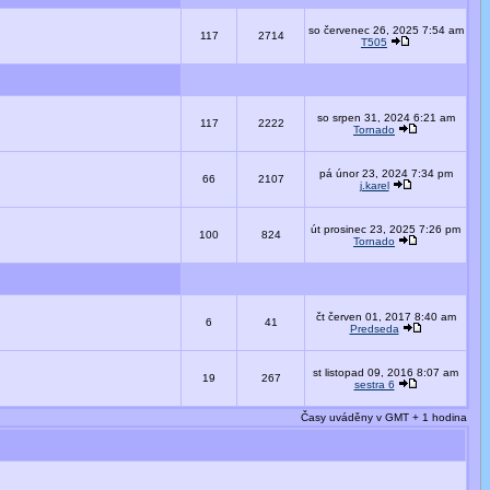
so červenec 26, 2025 7:54 am
117
2714
T505
so srpen 31, 2024 6:21 am
117
2222
Tornado
pá únor 23, 2024 7:34 pm
66
2107
j.karel
út prosinec 23, 2025 7:26 pm
100
824
Tornado
čt červen 01, 2017 8:40 am
6
41
Predseda
st listopad 09, 2016 8:07 am
19
267
sestra 6
Časy uváděny v GMT + 1 hodina