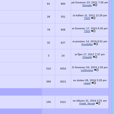
pá červenec 23, 2021 7:30 am
81
884
Tornado
út květen 11, 2021 12:29 pm
28
351
T505
st červenec 17, 2024 8:30 pm
78
908
T505
st prosinec 14, 2016 8:01 pm
32
627
Koudelka
st říjen 17, 2012 7:37 pm
3
24
Chlastík
čt červenec 04, 2024 1:26 pm
510
3553
LeDocteur
so duben 06, 2024 5:35 pm
359
3021
j.karel
ne březen 31, 2024 2:51 am
150
3112
Patrik_Novak