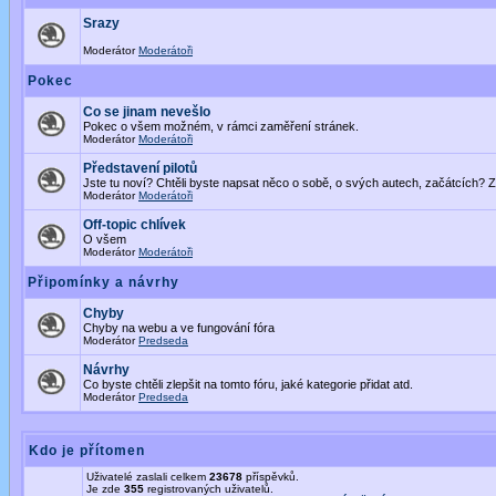
Srazy
Moderátor
Moderátoři
Pokec
Co se jinam nevešlo
Pokec o všem možném, v rámci zaměření stránek.
Moderátor
Moderátoři
Představení pilotů
Jste tu noví? Chtěli byste napsat něco o sobě, o svých autech, začátcích? Z
Moderátor
Moderátoři
Off-topic chlívek
O všem
Moderátor
Moderátoři
Připomínky a návrhy
Chyby
Chyby na webu a ve fungování fóra
Moderátor
Predseda
Návrhy
Co byste chtěli zlepšit na tomto fóru, jaké kategorie přidat atd.
Moderátor
Predseda
Kdo je přítomen
Uživatelé zaslali celkem
23678
příspěvků.
Je zde
355
registrovaných uživatelů.