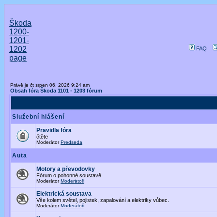
Škoda
1200-
1201-
1202
FAQ
page
Právě je čt srpen 06, 2026 9:24 am
Obsah fóra Škoda 1101 - 1203 fórum
Služební hlášení
Pravidla fóra
čtěte
Moderátor
Predseda
Auta
Motory a převodovky
Fórum o pohonné soustavě
Moderátor
Moderátoři
Elektrická soustava
Vše kolem světel, pojistek, zapalování a elektriky vůbec.
Moderátor
Moderátoři