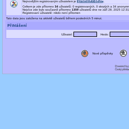
Nejnovějším registrovaným uživatelem je
ĘîíäčöčîíĺđűËčďĺöę
.
Celkem je zde přítomno
34
uživatelů: 0 registrovaných, 0 skrytých a 34 anony
Nejvíce zde bylo současně přítomno
1359
uživatelů dne ne září 28, 2025 12:3
Registrovaní uživatelé: nikdo není přítomen
Tato data jsou založena na aktivitě uživatelů během posledních 5 minut.
Přihlášení
Uživatel:
Heslo:
Nové příspěvky
Powered by
Český překl