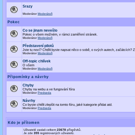
Srazy
Moderátor
Moderátoři
Pokec
Co se jinam nevešlo
Pokec o všem možném, v rámci zaměření stránek.
Moderátor
Moderátoři
Představení pilotů
Jste tu noví? Chtěli byste napsat něco o sobě, o svých autech, začátcích? Z
Moderátor
Moderátoři
Off-topic chlívek
O všem
Moderátor
Moderátoři
Připomínky a návrhy
Chyby
Chyby na webu a ve fungování fóra
Moderátor
Predseda
Návrhy
Co byste chtěli zlepšit na tomto fóru, jaké kategorie přidat atd.
Moderátor
Predseda
Kdo je přítomen
Uživatelé zaslali celkem
23678
příspěvků.
Je zde
355
registrovaných uživatelů.