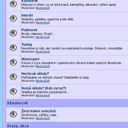
Karoserie
Diskuse o všem, co se týká tvarů, klempířiny, lakování, vaření apod.
Moderátor
Moderátoři
Interiér
Sedačky, palubky, tapecíra a tak dále.
Moderátor
Moderátoři
Podvozek
Brzdy, nápravy, řízení...
Moderátor
Moderátoři
Tuning
Nevidíme to rádi, ale i tunění na veteránech existuje. Dobové, i novodobé.
Moderátor
Moderátoři
Motorsport
Fórum o ryze závodních / sportovních věcech kolem starých škodovek.
Moderátor
Moderátoři
Nechcuk někdo?
Potřebujete se něčeho zbavit? Nabídněte to tady.
Moderátor
Moderátoři
Nemá někdo? (Kdo vyrve?)
Sháňka po kdečem souvisejícím...
Moderátor
Moderátoři
Všeobecně
Život kolem veteránů
Zkušenosti, zážitky, rady...
Moderátor
Moderátoři
Srazy, akce