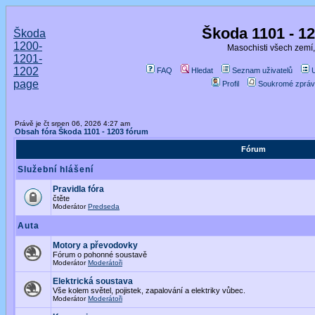
Škoda 1101 - 1
Škoda
1200-
Masochisti všech zemí,
1201-
1202
FAQ
Hledat
Seznam uživatelů
page
Profil
Soukromé zpráv
Právě je čt srpen 06, 2026 4:27 am
Obsah fóra Škoda 1101 - 1203 fórum
Fórum
Služební hlášení
Pravidla fóra
čtěte
Moderátor
Predseda
Auta
Motory a převodovky
Fórum o pohonné soustavě
Moderátor
Moderátoři
Elektrická soustava
Vše kolem světel, pojistek, zapalování a elektriky vůbec.
Moderátor
Moderátoři