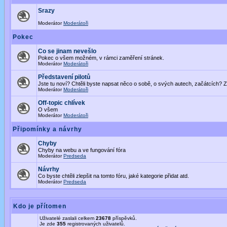
Srazy
Moderátor
Moderátoři
Pokec
Co se jinam nevešlo
Pokec o všem možném, v rámci zaměření stránek.
Moderátor
Moderátoři
Představení pilotů
Jste tu noví? Chtěli byste napsat něco o sobě, o svých autech, začátcích? Z
Moderátor
Moderátoři
Off-topic chlívek
O všem
Moderátor
Moderátoři
Připomínky a návrhy
Chyby
Chyby na webu a ve fungování fóra
Moderátor
Predseda
Návrhy
Co byste chtěli zlepšit na tomto fóru, jaké kategorie přidat atd.
Moderátor
Predseda
Kdo je přítomen
Uživatelé zaslali celkem
23678
příspěvků.
Je zde
355
registrovaných uživatelů.