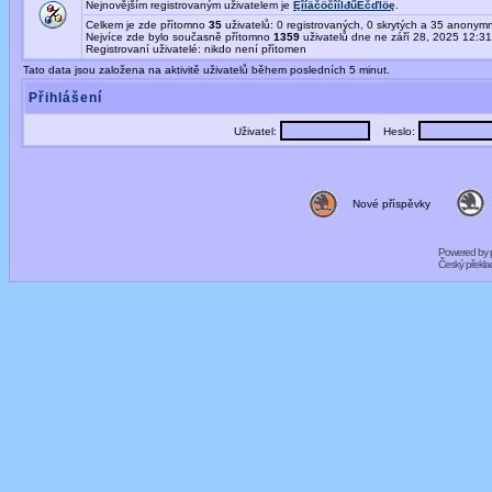
Nejnovějším registrovaným uživatelem je
ĘîíäčöčîíĺđűËčďĺöę
.
Celkem je zde přítomno
35
uživatelů: 0 registrovaných, 0 skrytých a 35 anony
Nejvíce zde bylo současně přítomno
1359
uživatelů dne ne září 28, 2025 12:3
Registrovaní uživatelé: nikdo není přítomen
Tato data jsou založena na aktivitě uživatelů během posledních 5 minut.
Přihlášení
Uživatel:
Heslo:
Nové příspěvky
Powered by
Český překl