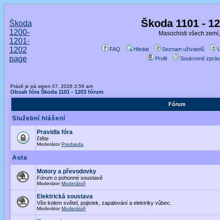
Škoda 1101 - 1
Škoda
1200-
Masochisti všech zemí,
1201-
1202
FAQ
Hledat
Seznam uživatelů
page
Profil
Soukromé zpráv
Právě je pá srpen 07, 2026 2:56 am
Obsah fóra Škoda 1101 - 1203 fórum
Fórum
Služební hlášení
Pravidla fóra
čtěte
Moderátor
Predseda
Auta
Motory a převodovky
Fórum o pohonné soustavě
Moderátor
Moderátoři
Elektrická soustava
Vše kolem světel, pojistek, zapalování a elektriky vůbec.
Moderátor
Moderátoři