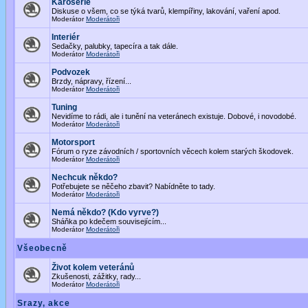
Karoserie
Diskuse o všem, co se týká tvarů, klempířiny, lakování, vaření apod.
Moderátor
Moderátoři
Interiér
Sedačky, palubky, tapecíra a tak dále.
Moderátor
Moderátoři
Podvozek
Brzdy, nápravy, řízení...
Moderátor
Moderátoři
Tuning
Nevidíme to rádi, ale i tunění na veteránech existuje. Dobové, i novodobé.
Moderátor
Moderátoři
Motorsport
Fórum o ryze závodních / sportovních věcech kolem starých škodovek.
Moderátor
Moderátoři
Nechcuk někdo?
Potřebujete se něčeho zbavit? Nabídněte to tady.
Moderátor
Moderátoři
Nemá někdo? (Kdo vyrve?)
Sháňka po kdečem souvisejícím...
Moderátor
Moderátoři
Všeobecně
Život kolem veteránů
Zkušenosti, zážitky, rady...
Moderátor
Moderátoři
Srazy, akce