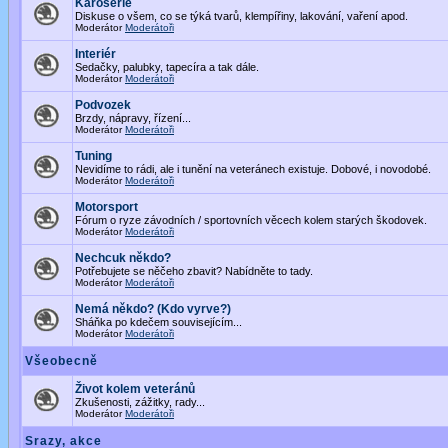
Karoserie
Diskuse o všem, co se týká tvarů, klempířiny, lakování, vaření apod.
Moderátor
Moderátoři
Interiér
Sedačky, palubky, tapecíra a tak dále.
Moderátor
Moderátoři
Podvozek
Brzdy, nápravy, řízení...
Moderátor
Moderátoři
Tuning
Nevidíme to rádi, ale i tunění na veteránech existuje. Dobové, i novodobé.
Moderátor
Moderátoři
Motorsport
Fórum o ryze závodních / sportovních věcech kolem starých škodovek.
Moderátor
Moderátoři
Nechcuk někdo?
Potřebujete se něčeho zbavit? Nabídněte to tady.
Moderátor
Moderátoři
Nemá někdo? (Kdo vyrve?)
Sháňka po kdečem souvisejícím...
Moderátor
Moderátoři
Všeobecně
Život kolem veteránů
Zkušenosti, zážitky, rady...
Moderátor
Moderátoři
Srazy, akce