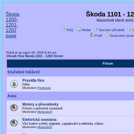
Škoda 1101 - 1
Škoda
1200-
Masochisti všech zemí,
1201-
1202
FAQ
Hledat
Seznam uživatelů
page
Profil
Soukromé zpráv
Právě je so srpen 08, 2026 6:34 am
Obsah fóra Škoda 1101 - 1203 fórum
Fórum
Služební hlášení
Pravidla fóra
čtěte
Moderátor
Predseda
Auta
Motory a převodovky
Fórum o pohonné soustavě
Moderátor
Moderátoři
Elektrická soustava
Vše kolem světel, pojistek, zapalování a elektriky vůbec.
Moderátor
Moderátoři