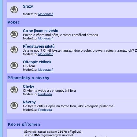
Srazy
Moderátor
Moderátoři
Pokec
Co se jinam nevešlo
Pokec o všem možném, v rámci zaměření stránek.
Moderátor
Moderátoři
Představení pilotů
Jste tu noví? Chtěli byste napsat něco o sobě, o svých autech, začátcích? Z
Moderátor
Moderátoři
Off-topic chlívek
O všem
Moderátor
Moderátoři
Připomínky a návrhy
Chyby
Chyby na webu a ve fungování fóra
Moderátor
Predseda
Návrhy
Co byste chtěli zlepšit na tomto fóru, jaké kategorie přidat atd.
Moderátor
Predseda
Kdo je přítomen
Uživatelé zaslali celkem
23678
příspěvků.
Je zde
355
registrovaných uživatelů.