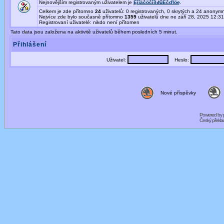
Nejnovějším registrovaným uživatelem je
ĘîíäčöčîíĺđűËčďĺöę
.
Celkem je zde přítomno
24
uživatelů: 0 registrovaných, 0 skrytých a 24 anony
Nejvíce zde bylo současně přítomno
1359
uživatelů dne ne září 28, 2025 12:3
Registrovaní uživatelé: nikdo není přítomen
Tato data jsou založena na aktivitě uživatelů během posledních 5 minut.
Přihlášení
Uživatel:
Heslo:
Nové příspěvky
Powered by
Český překl