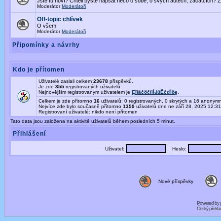
Jste tu noví? Chtěli byste napsat něco o sobě, o svých autech, začátcích? Z
Moderátor
Moderátoři
Off-topic chlívek
O všem
Moderátor
Moderátoři
Připomínky a návrhy
Kdo je přítomen
Uživatelé zaslali celkem
23678
příspěvků.
Je zde
355
registrovaných uživatelů.
Nejnovějším registrovaným uživatelem je
ĘîíäčöčîíĺđűËčďĺöę
.
Celkem je zde přítomno
16
uživatelů: 0 registrovaných, 0 skrytých a 16 anony
Nejvíce zde bylo současně přítomno
1359
uživatelů dne ne září 28, 2025 12:3
Registrovaní uživatelé: nikdo není přítomen
Tato data jsou založena na aktivitě uživatelů během posledních 5 minut.
Přihlášení
Uživatel:
Heslo:
Nové příspěvky
Powered by
Český překl