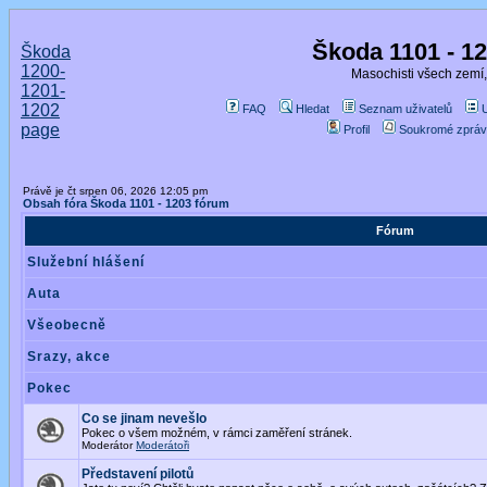
Škoda 1101 - 1
Škoda
1200-
Masochisti všech zemí,
1201-
1202
FAQ
Hledat
Seznam uživatelů
page
Profil
Soukromé zpráv
Právě je čt srpen 06, 2026 12:05 pm
Obsah fóra Škoda 1101 - 1203 fórum
Fórum
Služební hlášení
Auta
Všeobecně
Srazy, akce
Pokec
Co se jinam nevešlo
Pokec o všem možném, v rámci zaměření stránek.
Moderátor
Moderátoři
Představení pilotů