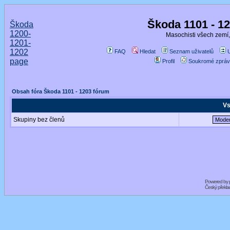
Škoda 1101 - 1
Škoda
1200-
Masochisti všech zemí,
1201-
1202
FAQ
Hledat
Seznam uživatelů
page
Profil
Soukromé zpráv
Obsah fóra Škoda 1101 - 1203 fórum
Vs
Skupiny bez členů
Powered by
Český překl