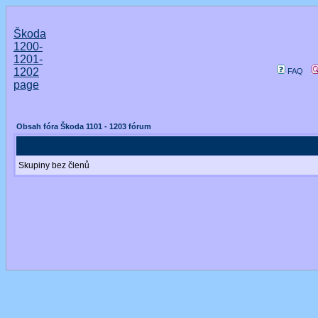
Škoda
1200-
1201-
1202
FAQ
page
Obsah fóra Škoda 1101 - 1203 fórum
Skupiny bez členů