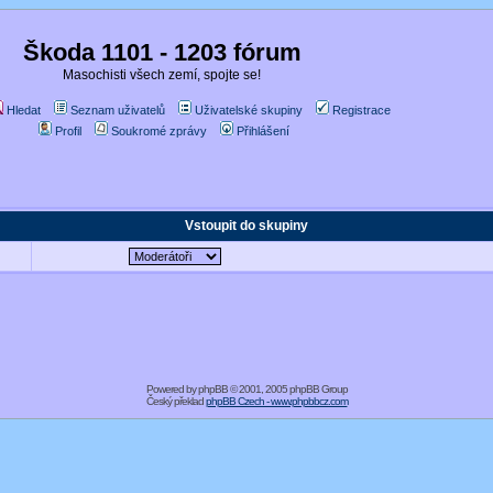
Škoda 1101 - 1203 fórum
Masochisti všech zemí, spojte se!
Hledat
Seznam uživatelů
Uživatelské skupiny
Registrace
Profil
Soukromé zprávy
Přihlášení
Vstoupit do skupiny
Powered by
phpBB
© 2001, 2005 phpBB Group
Český překlad
phpBB Czech - www.phpbbcz.com