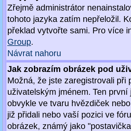
Zřejmě administrátor nenainstalov
tohoto jazyka zatím nepřeložil. K
překlad vytvořte sami. Pro více 
Group
.
Návrat nahoru
Jak zobrazím obrázek pod už
Možná, že jste zaregistrovali př
uživatelským jménem. Ten první j
obvykle ve tvaru hvězdiček nebo k
již přidali nebo vaší pozici ve f
obrázek, známý jako "postavička" 