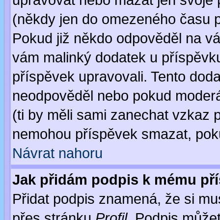
upravovat nebo mazat jen svoje 
(někdy jen do omezeného času po
Pokud již někdo odpověděl na váš
vám malinký dodatek u příspěvku, 
příspěvek upravovali. Tento doda
neodpověděl nebo pokud moderáto
(ti by měli sami zanechat vzkaz p
nemohou příspěvek smazat, poku
Návrat nahoru
Jak přidám podpis k mému př
Přidat podpis znamená, že si musí
přes stránku
Profil
. Podpis může