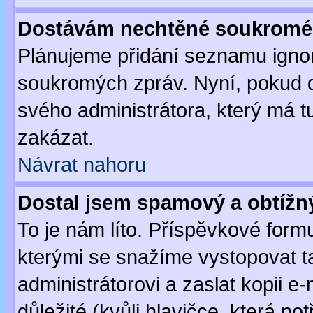
Dostávám nechtěné soukromé 
Plánujeme přidání seznamu ignor
soukromých zpráv. Nyní, pokud d
svého administrátora, který má t
zakázat.
Návrat nahoru
Dostal jsem spamový a obtížný
To je nám líto. Příspěvkové for
kterými se snažíme vystopovat t
administrátorovi a zaslat kopii e-m
důležité (kvůli hlavičce, která p