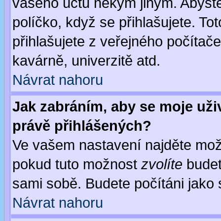
vašeho účtu někým jiným. Abyste z
políčko, když se přihlašujete. 
přihlašujete z veřejného počítače
kavárně, univerzitě atd.
Návrat nahoru
Jak zabráním, aby se moje uži
právě přihlášených?
Ve vašem nastavení najděte mo
pokud tuto možnost
zvolíte
budete
sami sobě. Budete počítáni jako s
Návrat nahoru