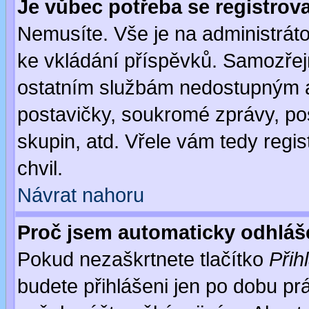
Je vůbec potřeba se registrov
Nemusíte. Vše je na administrátor
ke vkládání příspěvků. Samozřej
ostatním službám nedostupným a
postavičky, soukromé zprávy, pos
skupin, atd. Vřele vám tedy regi
chvil.
Návrat nahoru
Proč jsem automaticky odhlá
Pokud nezaškrtnete tlačítko
Přih
budete přihlášeni jen po dobu prá