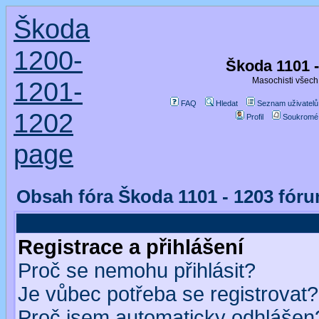
Škoda
1200-
Škoda 1101 
Masochisti všech 
1201-
FAQ
Hledat
Seznam uživatelů
1202
Profil
Soukromé
page
Obsah fóra Škoda 1101 - 1203 fór
Registrace a přihlášení
Proč se nemohu přihlásit?
Je vůbec potřeba se registrovat?
Proč jsem automaticky odhlášen