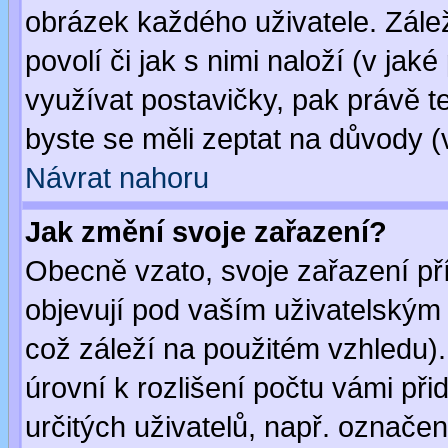
obrázek každého uživatele. Zálež
povolí či jak s nimi naloží (v j
využívat postavičky, pak právě te
byste se měli zeptat na důvody (
Návrat nahoru
Jak změní svoje zařazení?
Obecně vzato, svoje zařazení p
objevují pod vaším uživatelským
což záleží na použitém vzhledu)
úrovní k rozlišení počtu vámi při
určitých uživatelů, např. označe