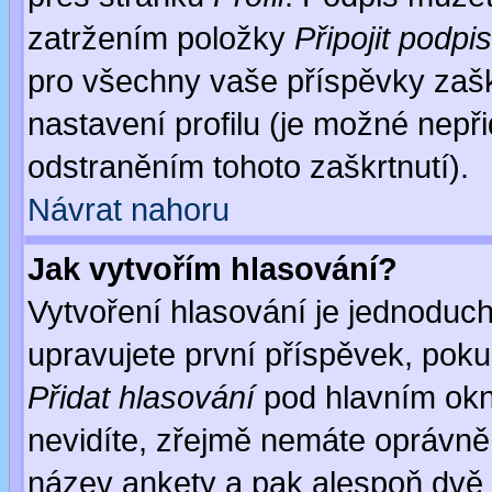
zatržením položky
Připojit podpis
pro všechny vaše příspěvky zašk
nastavení profilu (je možné nep
odstraněním tohoto zaškrtnutí).
Návrat nahoru
Jak vytvořím hlasování?
Vytvoření hlasování je jednoduc
upravujete první příspěvek, pokud
Přidat hlasování
pod hlavním okn
nevidíte, zřejmě nemáte oprávněn
název ankety a pak alespoň dvě