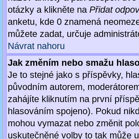
otázky a klikněte na
Přidat odpo
anketu, kde 0 znamená neomezen
můžete zadat, určuje administrát
Návrat nahoru
Jak změním nebo smažu hlas
Je to stejné jako s příspěvky, 
původním autorem, moderátorem
zahájíte kliknutím na první přísp
hlasováním spojeno). Pokud nikd
mohou vymazat nebo změnit polož
uskutečněné volby to tak může uč