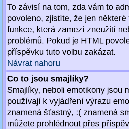
To závisí na tom, zda vám to adm
povoleno, zjistíte, že jen některé
funkce, která zamezí zneužití ne
problémů. Pokud je HTML povole
příspěvku tuto volbu zakázat.
Návrat nahoru
Co to jsou smajlíky?
Smajlíky, neboli emotikony jsou 
používají k vyjádření výrazu emo
znamená šťastný, :( znamená sm
můžete prohlédnout přes příspěv