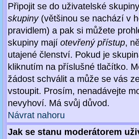
Připojit se do uživatelské skupin
skupiny
(většinou se nachází v ho
pravidlem) a pak si můžete proh
skupiny mají
otevřený přístup
, n
utajené členství. Pokud je skupi
kliknutím na příslušné tlačítko. 
žádost schválit a může se vás z
vstoupit. Prosím, nenadávejte mo
nevyhoví. Má svůj důvod.
Návrat nahoru
Jak se stanu moderátorem uži