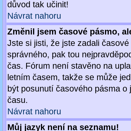
důvod tak učinit!
Návrat nahoru
Změnil jsem časové pásmo, ale 
Jste si jisti, že jste zadali časo
správného, pak tou nejpravděpodo
čas. Fórum není stavěno na upla
letním časem, takže se může jed
být posunutí časového pásma o j
času.
Návrat nahoru
Můj jazyk není na seznamu!