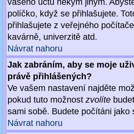
vašeho účtu někým jiným. Abyste z
políčko, když se přihlašujete. 
přihlašujete z veřejného počítače
kavárně, univerzitě atd.
Návrat nahoru
Jak zabráním, aby se moje uži
právě přihlášených?
Ve vašem nastavení najděte mo
pokud tuto možnost
zvolíte
budete
sami sobě. Budete počítáni jako s
Návrat nahoru