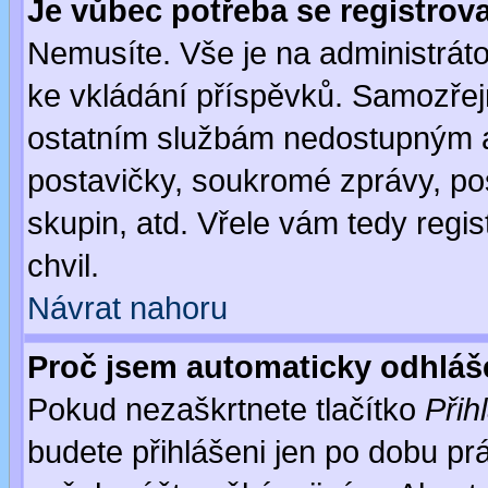
Je vůbec potřeba se registrov
Nemusíte. Vše je na administrátor
ke vkládání příspěvků. Samozřej
ostatním službám nedostupným a
postavičky, soukromé zprávy, pos
skupin, atd. Vřele vám tedy regi
chvil.
Návrat nahoru
Proč jsem automaticky odhlá
Pokud nezaškrtnete tlačítko
Přih
budete přihlášeni jen po dobu prá