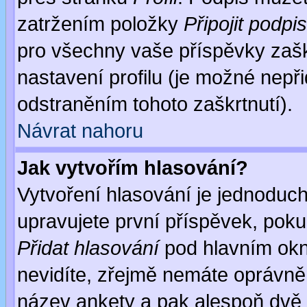
zatržením položky
Připojit podpis
pro všechny vaše příspěvky zašk
nastavení profilu (je možné nep
odstraněním tohoto zaškrtnutí).
Návrat nahoru
Jak vytvořím hlasování?
Vytvoření hlasování je jednoduc
upravujete první příspěvek, pokud
Přidat hlasování
pod hlavním okn
nevidíte, zřejmě nemáte oprávněn
název ankety a pak alespoň dvě