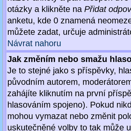
otázky a klikněte na
Přidat odpo
anketu, kde 0 znamená neomezen
můžete zadat, určuje administrát
Návrat nahoru
Jak změním nebo smažu hlas
Je to stejné jako s příspěvky, 
původním autorem, moderátorem
zahájíte kliknutím na první přísp
hlasováním spojeno). Pokud nikd
mohou vymazat nebo změnit polož
uskutečněné volby to tak může uč