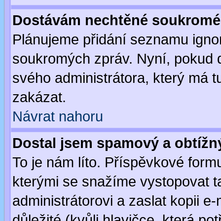
Dostávám nechtěné soukromé 
Plánujeme přidání seznamu ignor
soukromých zpráv. Nyní, pokud d
svého administrátora, který má t
zakázat.
Návrat nahoru
Dostal jsem spamový a obtížný
To je nám líto. Příspěvkové for
kterými se snažíme vystopovat t
administrátorovi a zaslat kopii e-m
důležité (kvůli hlavičce, která p