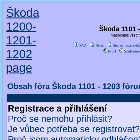
Škoda
1200-
Škoda 1101 
Masochisti všech 
1201-
FAQ
Hledat
Seznam uživatelů
1202
Profil
Soukromé
page
Obsah fóra Škoda 1101 - 1203 fór
Registrace a přihlášení
Proč se nemohu přihlásit?
Je vůbec potřeba se registrovat?
Proč jsem automaticky odhlášen