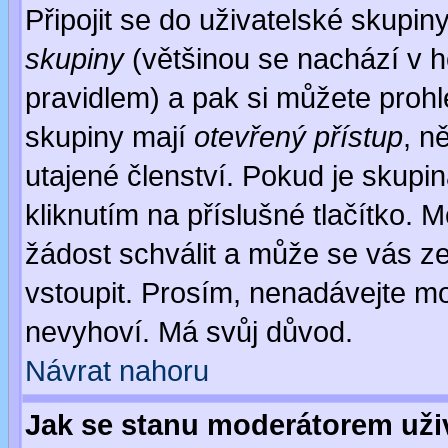
Připojit se do uživatelské skupin
skupiny
(většinou se nachází v ho
pravidlem) a pak si můžete proh
skupiny mají
otevřený přístup
, n
utajené členství. Pokud je skupi
kliknutím na příslušné tlačítko. 
žádost schválit a může se vás z
vstoupit. Prosím, nenadávejte mo
nevyhoví. Má svůj důvod.
Návrat nahoru
Jak se stanu moderátorem uži