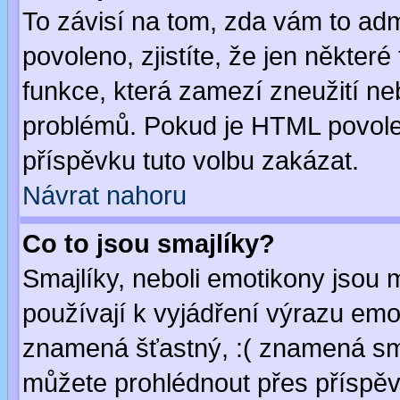
To závisí na tom, zda vám to adm
povoleno, zjistíte, že jen některé
funkce, která zamezí zneužití ne
problémů. Pokud je HTML povole
příspěvku tuto volbu zakázat.
Návrat nahoru
Co to jsou smajlíky?
Smajlíky, neboli emotikony jsou 
používají k vyjádření výrazu emo
znamená šťastný, :( znamená sm
můžete prohlédnout přes příspěv