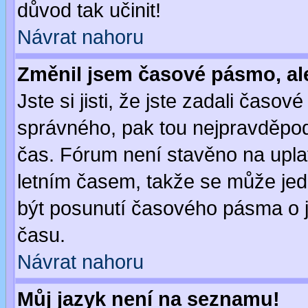
důvod tak učinit!
Návrat nahoru
Změnil jsem časové pásmo, ale 
Jste si jisti, že jste zadali časo
správného, pak tou nejpravděpodo
čas. Fórum není stavěno na upla
letním časem, takže se může jed
být posunutí časového pásma o j
času.
Návrat nahoru
Můj jazyk není na seznamu!