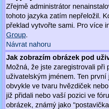
Zřejmě administrátor nenainstalov
tohoto jazyka zatím nepřeložil. K
překlad vytvořte sami. Pro více 
Group
.
Návrat nahoru
Jak zobrazím obrázek pod už
Možná, že jste zaregistrovali př
uživatelským jménem. Ten první j
obvykle ve tvaru hvězdiček nebo k
již přidali nebo vaší pozici ve f
obrázek, známý jako "postavička" 