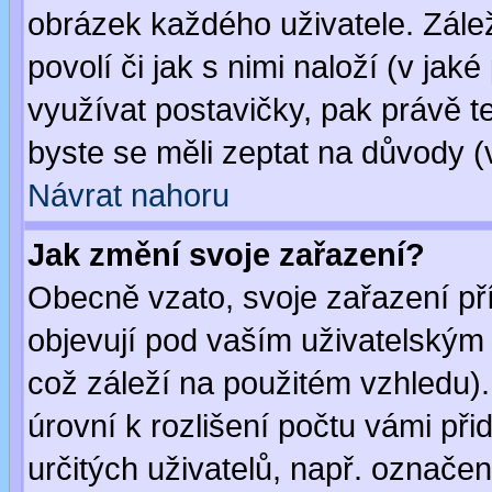
obrázek každého uživatele. Zálež
povolí či jak s nimi naloží (v j
využívat postavičky, pak právě te
byste se měli zeptat na důvody (
Návrat nahoru
Jak změní svoje zařazení?
Obecně vzato, svoje zařazení p
objevují pod vaším uživatelským
což záleží na použitém vzhledu)
úrovní k rozlišení počtu vámi při
určitých uživatelů, např. označe