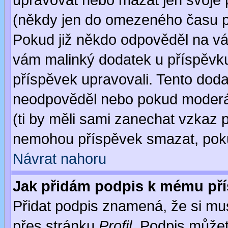
upravovat nebo mazat jen svoje 
(někdy jen do omezeného času po
Pokud již někdo odpověděl na váš
vám malinký dodatek u příspěvku, 
příspěvek upravovali. Tento doda
neodpověděl nebo pokud moderáto
(ti by měli sami zanechat vzkaz p
nemohou příspěvek smazat, poku
Návrat nahoru
Jak přidám podpis k mému př
Přidat podpis znamená, že si musí
přes stránku
Profil
. Podpis může