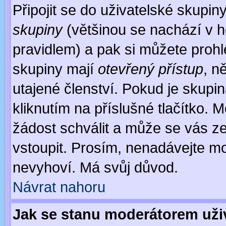
Připojit se do uživatelské skupin
skupiny
(většinou se nachází v ho
pravidlem) a pak si můžete proh
skupiny mají
otevřený přístup
, n
utajené členství. Pokud je skupi
kliknutím na příslušné tlačítko. 
žádost schválit a může se vás z
vstoupit. Prosím, nenadávejte mo
nevyhoví. Má svůj důvod.
Návrat nahoru
Jak se stanu moderátorem uži