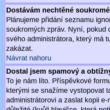
Dostávám nechtěné soukromé 
Plánujeme přidání seznamu ignor
soukromých zpráv. Nyní, pokud d
svého administrátora, který má t
zakázat.
Návrat nahoru
Dostal jsem spamový a obtížný
To je nám líto. Příspěvkové for
kterými se snažíme vystopovat t
administrátorovi a zaslat kopii e-m
důležité (kvůli hlavičce, která p