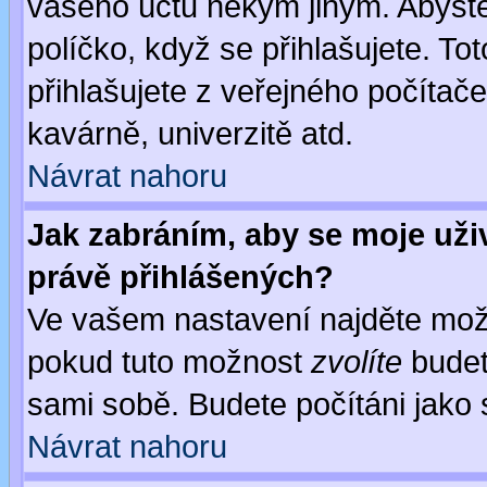
vašeho účtu někým jiným. Abyste z
políčko, když se přihlašujete. 
přihlašujete z veřejného počítače
kavárně, univerzitě atd.
Návrat nahoru
Jak zabráním, aby se moje uži
právě přihlášených?
Ve vašem nastavení najděte mo
pokud tuto možnost
zvolíte
budete
sami sobě. Budete počítáni jako s
Návrat nahoru