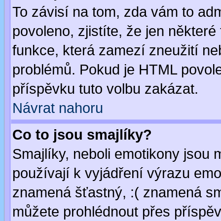
To závisí na tom, zda vám to adm
povoleno, zjistíte, že jen některé
funkce, která zamezí zneužití ne
problémů. Pokud je HTML povole
příspěvku tuto volbu zakázat.
Návrat nahoru
Co to jsou smajlíky?
Smajlíky, neboli emotikony jsou 
používají k vyjádření výrazu emo
znamená šťastný, :( znamená sm
můžete prohlédnout přes příspěv