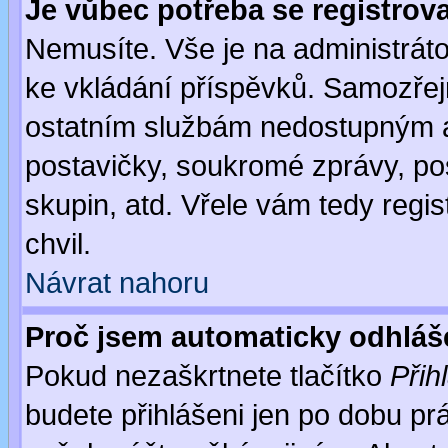
Je vůbec potřeba se registrov
Nemusíte. Vše je na administrátor
ke vkládání příspěvků. Samozřej
ostatním službám nedostupným a
postavičky, soukromé zprávy, pos
skupin, atd. Vřele vám tedy regi
chvil.
Návrat nahoru
Proč jsem automaticky odhlá
Pokud nezaškrtnete tlačítko
Přih
budete přihlášeni jen po dobu prá