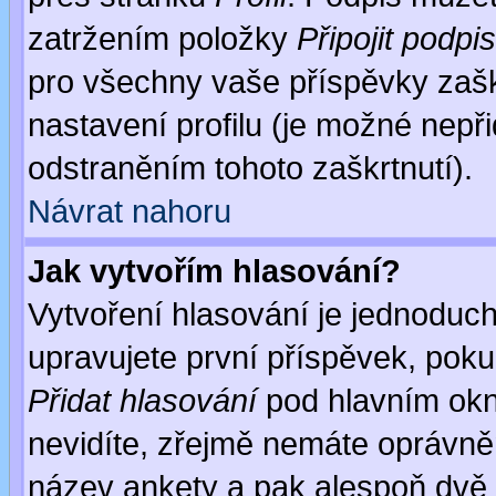
zatržením položky
Připojit podpis
pro všechny vaše příspěvky zašk
nastavení profilu (je možné nep
odstraněním tohoto zaškrtnutí).
Návrat nahoru
Jak vytvořím hlasování?
Vytvoření hlasování je jednoduc
upravujete první příspěvek, pokud
Přidat hlasování
pod hlavním okn
nevidíte, zřejmě nemáte oprávněn
název ankety a pak alespoň dvě