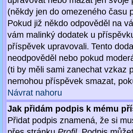
upravovat nebo mazat jen svoje 
(někdy jen do omezeného času po
Pokud již někdo odpověděl na váš
vám malinký dodatek u příspěvku, 
příspěvek upravovali. Tento doda
neodpověděl nebo pokud moderáto
(ti by měli sami zanechat vzkaz p
nemohou příspěvek smazat, poku
Návrat nahoru
Jak přidám podpis k mému př
Přidat podpis znamená, že si musí
přes stránku
Profil
. Podpis může