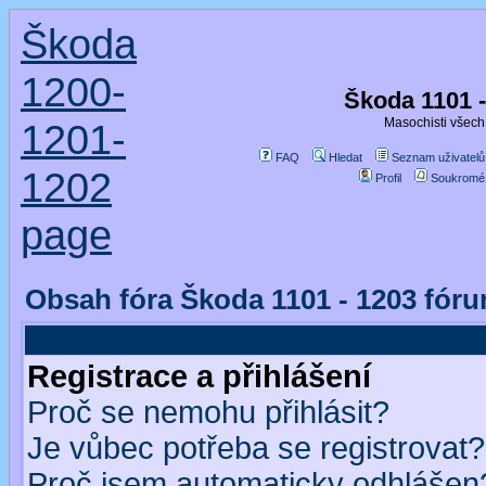
Škoda
1200-
Škoda 1101 
Masochisti všech 
1201-
FAQ
Hledat
Seznam uživatelů
1202
Profil
Soukromé
page
Obsah fóra Škoda 1101 - 1203 fór
Registrace a přihlášení
Proč se nemohu přihlásit?
Je vůbec potřeba se registrovat?
Proč jsem automaticky odhlášen