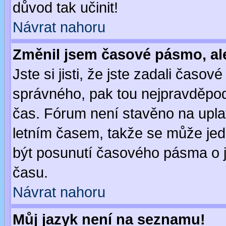
důvod tak učinit!
Návrat nahoru
Změnil jsem časové pásmo, ale 
Jste si jisti, že jste zadali časo
správného, pak tou nejpravděpodo
čas. Fórum není stavěno na upla
letním časem, takže se může jed
být posunutí časového pásma o j
času.
Návrat nahoru
Můj jazyk není na seznamu!