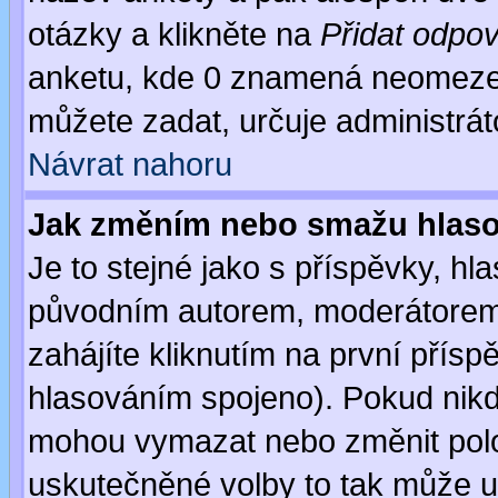
otázky a klikněte na
Přidat odpo
anketu, kde 0 znamená neomezen
můžete zadat, určuje administrát
Návrat nahoru
Jak změním nebo smažu hlas
Je to stejné jako s příspěvky, 
původním autorem, moderátorem
zahájíte kliknutím na první přísp
hlasováním spojeno). Pokud nikd
mohou vymazat nebo změnit polož
uskutečněné volby to tak může uč