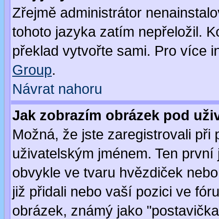
Zřejmě administrátor nenainstalov
tohoto jazyka zatím nepřeložil. K
překlad vytvořte sami. Pro více 
Group
.
Návrat nahoru
Jak zobrazím obrázek pod už
Možná, že jste zaregistrovali př
uživatelským jménem. Ten první j
obvykle ve tvaru hvězdiček nebo k
již přidali nebo vaší pozici ve f
obrázek, známý jako "postavička" 