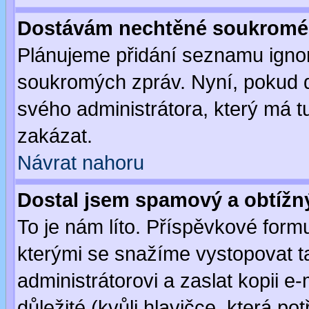
Dostávám nechtěné soukromé 
Plánujeme přidání seznamu ignor
soukromých zpráv. Nyní, pokud d
svého administrátora, který má t
zakázat.
Návrat nahoru
Dostal jsem spamový a obtížný
To je nám líto. Příspěvkové for
kterými se snažíme vystopovat t
administrátorovi a zaslat kopii e-m
důležité (kvůli hlavičce, která p