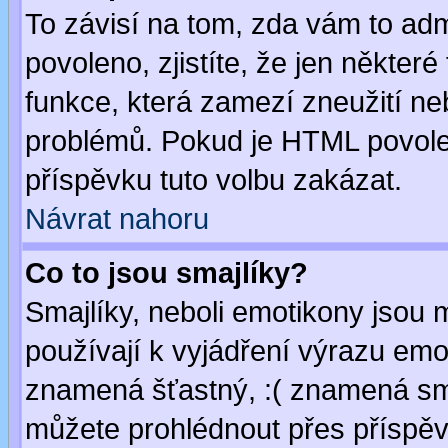
To závisí na tom, zda vám to adm
povoleno, zjistíte, že jen některé
funkce, která zamezí zneužití ne
problémů. Pokud je HTML povole
příspěvku tuto volbu zakázat.
Návrat nahoru
Co to jsou smajlíky?
Smajlíky, neboli emotikony jsou 
používají k vyjádření výrazu emo
znamená šťastný, :( znamená sm
můžete prohlédnout přes příspěv