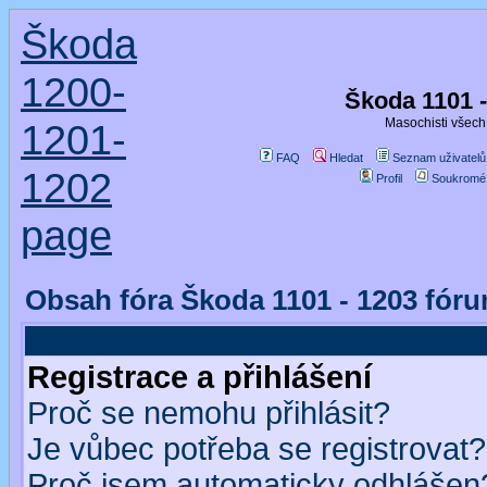
Škoda
1200-
Škoda 1101 
Masochisti všech 
1201-
FAQ
Hledat
Seznam uživatelů
1202
Profil
Soukromé
page
Obsah fóra Škoda 1101 - 1203 fór
Registrace a přihlášení
Proč se nemohu přihlásit?
Je vůbec potřeba se registrovat?
Proč jsem automaticky odhlášen