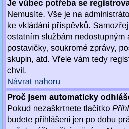
Je vůbec potřeba se registrov
Nemusíte. Vše je na administrátor
ke vkládání příspěvků. Samozřej
ostatním službám nedostupným a
postavičky, soukromé zprávy, pos
skupin, atd. Vřele vám tedy regi
chvil.
Návrat nahoru
Proč jsem automaticky odhlá
Pokud nezaškrtnete tlačítko
Přih
budete přihlášeni jen po dobu prá