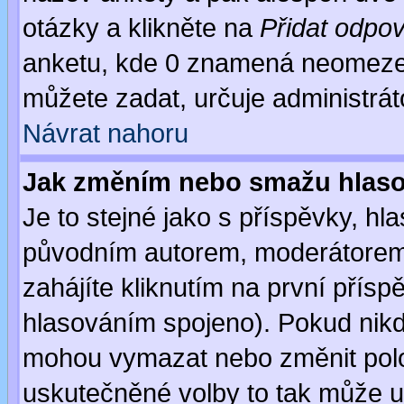
otázky a klikněte na
Přidat odpo
anketu, kde 0 znamená neomezen
můžete zadat, určuje administrát
Návrat nahoru
Jak změním nebo smažu hlas
Je to stejné jako s příspěvky, 
původním autorem, moderátorem
zahájíte kliknutím na první přísp
hlasováním spojeno). Pokud nikd
mohou vymazat nebo změnit polož
uskutečněné volby to tak může uč