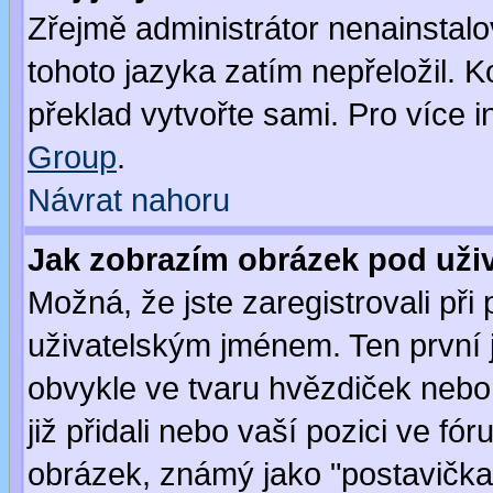
Zřejmě administrátor nenainstalov
tohoto jazyka zatím nepřeložil. K
překlad vytvořte sami. Pro více 
Group
.
Návrat nahoru
Jak zobrazím obrázek pod už
Možná, že jste zaregistrovali př
uživatelským jménem. Ten první j
obvykle ve tvaru hvězdiček nebo k
již přidali nebo vaší pozici ve f
obrázek, známý jako "postavička" 