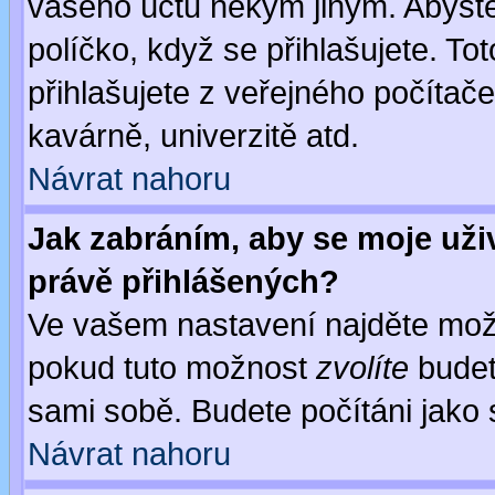
vašeho účtu někým jiným. Abyste z
políčko, když se přihlašujete. 
přihlašujete z veřejného počítače
kavárně, univerzitě atd.
Návrat nahoru
Jak zabráním, aby se moje uži
právě přihlášených?
Ve vašem nastavení najděte mo
pokud tuto možnost
zvolíte
budete
sami sobě. Budete počítáni jako s
Návrat nahoru