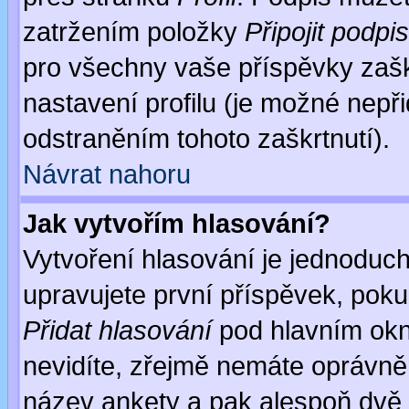
zatržením položky
Připojit podpis
pro všechny vaše příspěvky zašk
nastavení profilu (je možné nep
odstraněním tohoto zaškrtnutí).
Návrat nahoru
Jak vytvořím hlasování?
Vytvoření hlasování je jednoduc
upravujete první příspěvek, pokud
Přidat hlasování
pod hlavním okn
nevidíte, zřejmě nemáte oprávněn
název ankety a pak alespoň dvě