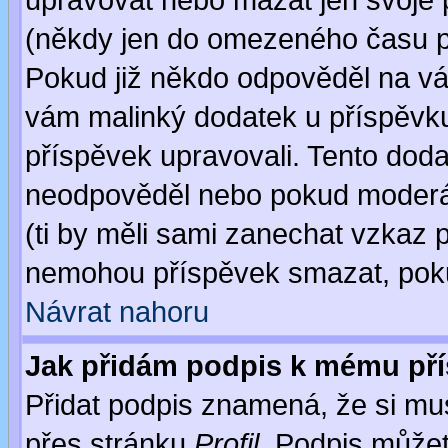
upravovat nebo mazat jen svoje 
(někdy jen do omezeného času po
Pokud již někdo odpověděl na váš
vám malinký dodatek u příspěvku, 
příspěvek upravovali. Tento doda
neodpověděl nebo pokud moderáto
(ti by měli sami zanechat vzkaz p
nemohou příspěvek smazat, poku
Návrat nahoru
Jak přidám podpis k mému př
Přidat podpis znamená, že si musí
přes stránku
Profil
. Podpis může