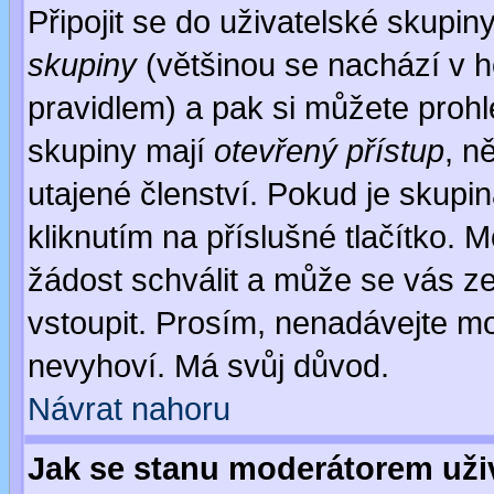
Připojit se do uživatelské skupin
skupiny
(většinou se nachází v ho
pravidlem) a pak si můžete proh
skupiny mají
otevřený přístup
, n
utajené členství. Pokud je skupi
kliknutím na příslušné tlačítko. 
žádost schválit a může se vás z
vstoupit. Prosím, nenadávejte mo
nevyhoví. Má svůj důvod.
Návrat nahoru
Jak se stanu moderátorem uži