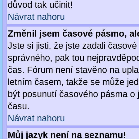
důvod tak učinit!
Návrat nahoru
Změnil jsem časové pásmo, ale 
Jste si jisti, že jste zadali časo
správného, pak tou nejpravděpodo
čas. Fórum není stavěno na upla
letním časem, takže se může jed
být posunutí časového pásma o j
času.
Návrat nahoru
Můj jazyk není na seznamu!