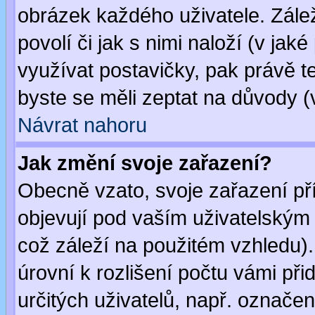
obrázek každého uživatele. Zálež
povolí či jak s nimi naloží (v j
využívat postavičky, pak právě te
byste se měli zeptat na důvody (
Návrat nahoru
Jak změní svoje zařazení?
Obecně vzato, svoje zařazení p
objevují pod vaším uživatelským
což záleží na použitém vzhledu)
úrovní k rozlišení počtu vámi při
určitých uživatelů, např. označe