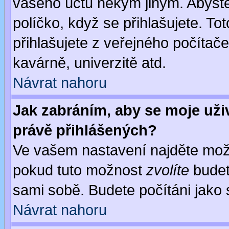
vašeho účtu někým jiným. Abyste z
políčko, když se přihlašujete. 
přihlašujete z veřejného počítače
kavárně, univerzitě atd.
Návrat nahoru
Jak zabráním, aby se moje uži
právě přihlášených?
Ve vašem nastavení najděte mo
pokud tuto možnost
zvolíte
budete
sami sobě. Budete počítáni jako s
Návrat nahoru