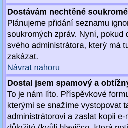
Dostávám nechtěné soukromé 
Plánujeme přidání seznamu ignor
soukromých zpráv. Nyní, pokud d
svého administrátora, který má t
zakázat.
Návrat nahoru
Dostal jsem spamový a obtížný
To je nám líto. Příspěvkové for
kterými se snažíme vystopovat t
administrátorovi a zaslat kopii e-m
důležité (kvůli hlavičce, která p