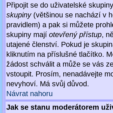
Připojit se do uživatelské skupin
skupiny
(většinou se nachází v ho
pravidlem) a pak si můžete proh
skupiny mají
otevřený přístup
, n
utajené členství. Pokud je skupi
kliknutím na příslušné tlačítko. 
žádost schválit a může se vás z
vstoupit. Prosím, nenadávejte mo
nevyhoví. Má svůj důvod.
Návrat nahoru
Jak se stanu moderátorem uži