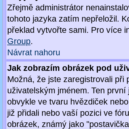
Zřejmě administrátor nenainstalov
tohoto jazyka zatím nepřeložil. K
překlad vytvořte sami. Pro více 
Group
.
Návrat nahoru
Jak zobrazím obrázek pod už
Možná, že jste zaregistrovali př
uživatelským jménem. Ten první j
obvykle ve tvaru hvězdiček nebo k
již přidali nebo vaší pozici ve f
obrázek, známý jako "postavička" 