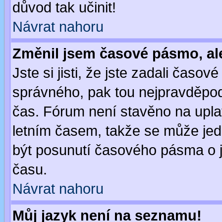
důvod tak učinit!
Návrat nahoru
Změnil jsem časové pásmo, ale 
Jste si jisti, že jste zadali časo
správného, pak tou nejpravděpodo
čas. Fórum není stavěno na upla
letním časem, takže se může jed
být posunutí časového pásma o j
času.
Návrat nahoru
Můj jazyk není na seznamu!