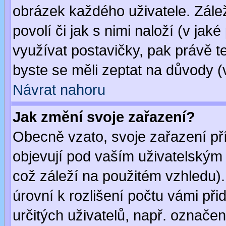
obrázek každého uživatele. Zálež
povolí či jak s nimi naloží (v j
využívat postavičky, pak právě te
byste se měli zeptat na důvody (
Návrat nahoru
Jak změní svoje zařazení?
Obecně vzato, svoje zařazení p
objevují pod vaším uživatelským
což záleží na použitém vzhledu)
úrovní k rozlišení počtu vámi při
určitých uživatelů, např. označe