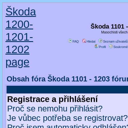
Škoda
1200-
Škoda 1101 
Masochisti všech 
1201-
FAQ
Hledat
Seznam uživatelů
1202
Profil
Soukromé
page
Obsah fóra Škoda 1101 - 1203 fór
Registrace a přihlášení
Proč se nemohu přihlásit?
Je vůbec potřeba se registrovat?
Proč jsem automaticky odhlášen