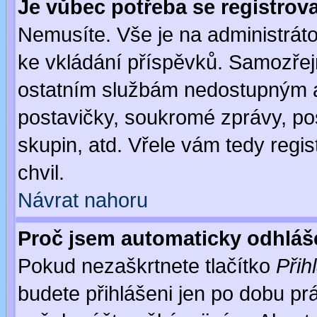
Je vůbec potřeba se registrov
Nemusíte. Vše je na administrátor
ke vkládání příspěvků. Samozřej
ostatním službám nedostupným a
postavičky, soukromé zprávy, pos
skupin, atd. Vřele vám tedy regi
chvil.
Návrat nahoru
Proč jsem automaticky odhlá
Pokud nezaškrtnete tlačítko
Přih
budete přihlášeni jen po dobu prá