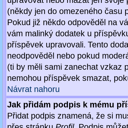
upravovat nebo mazat jen svoje 
(někdy jen do omezeného času po
Pokud již někdo odpověděl na váš
vám malinký dodatek u příspěvku, 
příspěvek upravovali. Tento doda
neodpověděl nebo pokud moderáto
(ti by měli sami zanechat vzkaz p
nemohou příspěvek smazat, poku
Návrat nahoru
Jak přidám podpis k mému př
Přidat podpis znamená, že si musí
přes stránku
Profil
. Podpis může