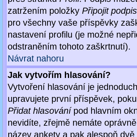
zatržením položky
Připojit podpis
pro všechny vaše příspěvky zašk
nastavení profilu (je možné nep
odstraněním tohoto zaškrtnutí).
Návrat nahoru
Jak vytvořím hlasování?
Vytvoření hlasování je jednoduc
upravujete první příspěvek, pokud
Přidat hlasování
pod hlavním okn
nevidíte, zřejmě nemáte oprávněn
název ankety a pak alespoň dvě