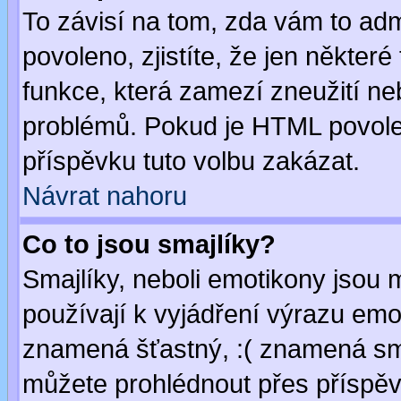
To závisí na tom, zda vám to adm
povoleno, zjistíte, že jen některé
funkce, která zamezí zneužití ne
problémů. Pokud je HTML povole
příspěvku tuto volbu zakázat.
Návrat nahoru
Co to jsou smajlíky?
Smajlíky, neboli emotikony jsou 
používají k vyjádření výrazu emo
znamená šťastný, :( znamená sm
můžete prohlédnout přes příspěv