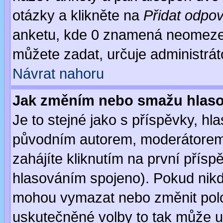
otázky a klikněte na
Přidat odpo
anketu, kde 0 znamená neomezen
můžete zadat, určuje administrát
Návrat nahoru
Jak změním nebo smažu hlas
Je to stejné jako s příspěvky, 
původním autorem, moderátorem
zahájíte kliknutím na první přísp
hlasováním spojeno). Pokud nikd
mohou vymazat nebo změnit polož
uskutečněné volby to tak může uč