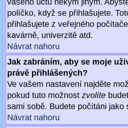
vašeho účtu někým jiným. Abyste z
políčko, když se přihlašujete. 
přihlašujete z veřejného počítače
kavárně, univerzitě atd.
Návrat nahoru
Jak zabráním, aby se moje uži
právě přihlášených?
Ve vašem nastavení najděte mo
pokud tuto možnost
zvolíte
budete
sami sobě. Budete počítáni jako s
Návrat nahoru