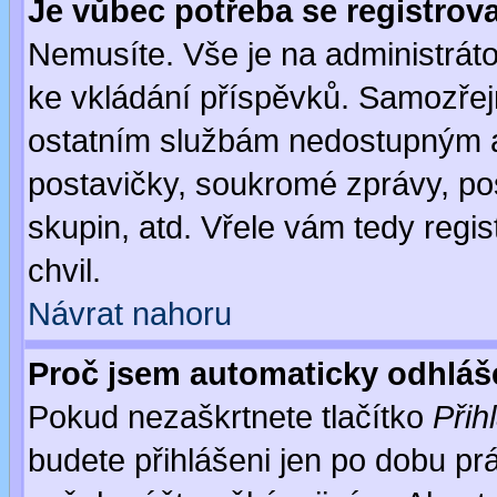
Je vůbec potřeba se registrov
Nemusíte. Vše je na administrátor
ke vkládání příspěvků. Samozřej
ostatním službám nedostupným a
postavičky, soukromé zprávy, pos
skupin, atd. Vřele vám tedy regi
chvil.
Návrat nahoru
Proč jsem automaticky odhlá
Pokud nezaškrtnete tlačítko
Přih
budete přihlášeni jen po dobu prá