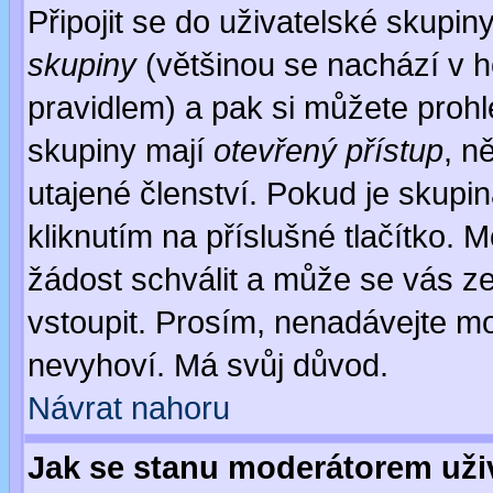
Připojit se do uživatelské skupin
skupiny
(většinou se nachází v ho
pravidlem) a pak si můžete proh
skupiny mají
otevřený přístup
, n
utajené členství. Pokud je skupi
kliknutím na příslušné tlačítko. 
žádost schválit a může se vás z
vstoupit. Prosím, nenadávejte mo
nevyhoví. Má svůj důvod.
Návrat nahoru
Jak se stanu moderátorem uži