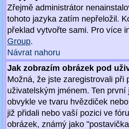
Zřejmě administrátor nenainstalov
tohoto jazyka zatím nepřeložil. K
překlad vytvořte sami. Pro více 
Group
.
Návrat nahoru
Jak zobrazím obrázek pod už
Možná, že jste zaregistrovali př
uživatelským jménem. Ten první j
obvykle ve tvaru hvězdiček nebo k
již přidali nebo vaší pozici ve f
obrázek, známý jako "postavička" 