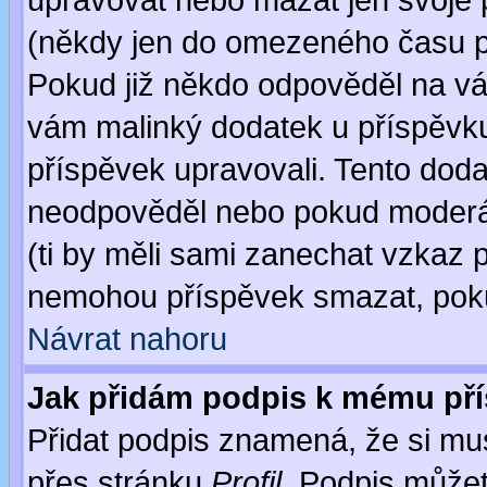
upravovat nebo mazat jen svoje 
(někdy jen do omezeného času po
Pokud již někdo odpověděl na váš
vám malinký dodatek u příspěvku, 
příspěvek upravovali. Tento doda
neodpověděl nebo pokud moderáto
(ti by měli sami zanechat vzkaz p
nemohou příspěvek smazat, poku
Návrat nahoru
Jak přidám podpis k mému př
Přidat podpis znamená, že si musí
přes stránku
Profil
. Podpis může