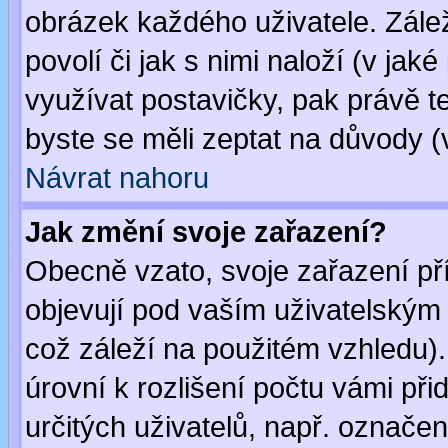
obrázek každého uživatele. Zálež
povolí či jak s nimi naloží (v j
využívat postavičky, pak právě te
byste se měli zeptat na důvody (
Návrat nahoru
Jak změní svoje zařazení?
Obecně vzato, svoje zařazení p
objevují pod vaším uživatelským
což záleží na použitém vzhledu)
úrovní k rozlišení počtu vámi při
určitých uživatelů, např. označe