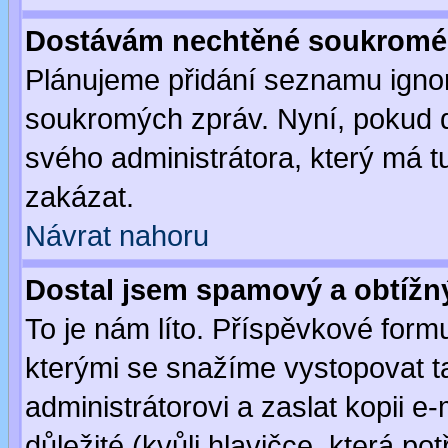
Dostávám nechtěné soukromé 
Plánujeme přidání seznamu ignor
soukromých zpráv. Nyní, pokud d
svého administrátora, který má t
zakázat.
Návrat nahoru
Dostal jsem spamový a obtížný
To je nám líto. Příspěvkové for
kterými se snažíme vystopovat t
administrátorovi a zaslat kopii e-m
důležité (kvůli hlavičce, která p