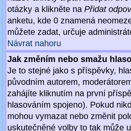
otázky a klikněte na
Přidat odpo
anketu, kde 0 znamená neomezen
můžete zadat, určuje administrát
Návrat nahoru
Jak změním nebo smažu hlas
Je to stejné jako s příspěvky, 
původním autorem, moderátorem
zahájíte kliknutím na první přísp
hlasováním spojeno). Pokud nikd
mohou vymazat nebo změnit polož
uskutečněné volby to tak může uč