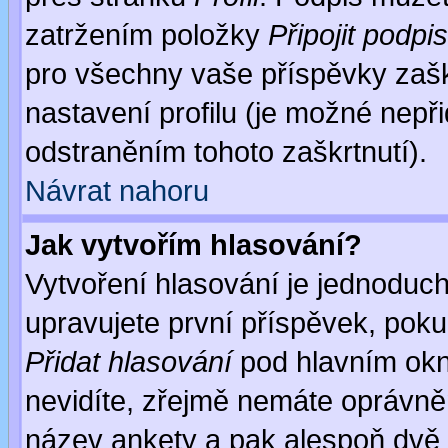
zatržením položky
Připojit podpis
pro všechny vaše příspěvky zašk
nastavení profilu (je možné nep
odstraněním tohoto zaškrtnutí).
Návrat nahoru
Jak vytvořím hlasování?
Vytvoření hlasování je jednoduc
upravujete první příspěvek, pokud
Přidat hlasování
pod hlavním okn
nevidíte, zřejmě nemáte oprávněn
název ankety a pak alespoň dvě