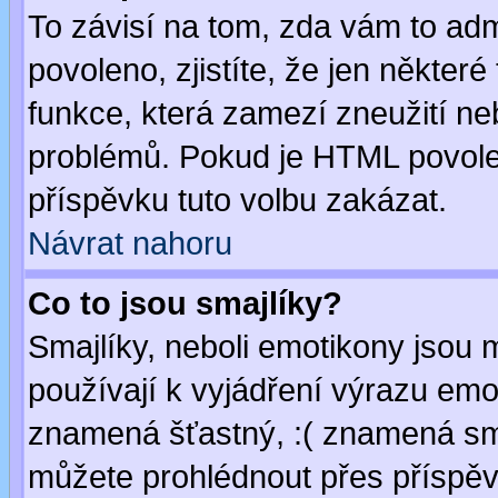
To závisí na tom, zda vám to adm
povoleno, zjistíte, že jen některé
funkce, která zamezí zneužití ne
problémů. Pokud je HTML povole
příspěvku tuto volbu zakázat.
Návrat nahoru
Co to jsou smajlíky?
Smajlíky, neboli emotikony jsou 
používají k vyjádření výrazu emo
znamená šťastný, :( znamená sm
můžete prohlédnout přes příspěv