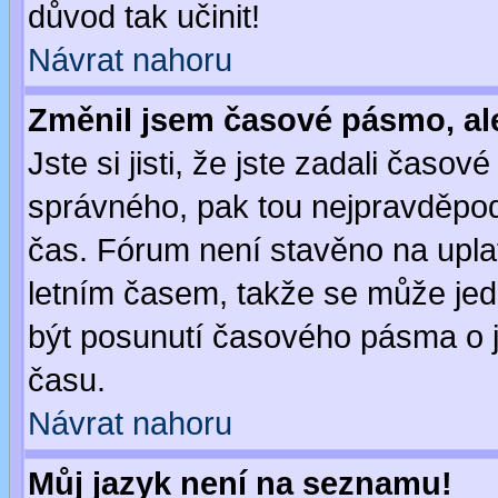
důvod tak učinit!
Návrat nahoru
Změnil jsem časové pásmo, ale 
Jste si jisti, že jste zadali časo
správného, pak tou nejpravděpodo
čas. Fórum není stavěno na upla
letním časem, takže se může jed
být posunutí časového pásma o j
času.
Návrat nahoru
Můj jazyk není na seznamu!