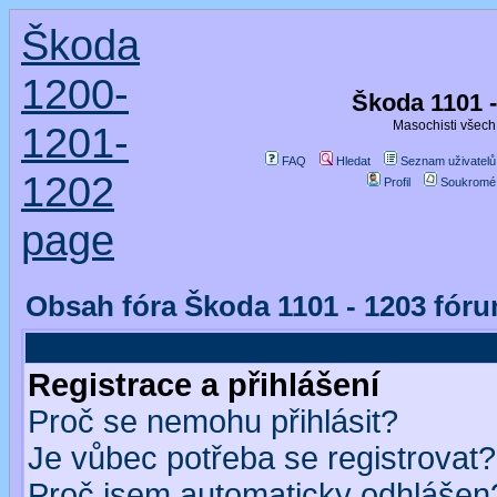
Škoda
1200-
Škoda 1101 
Masochisti všech 
1201-
FAQ
Hledat
Seznam uživatelů
1202
Profil
Soukromé
page
Obsah fóra Škoda 1101 - 1203 fór
Registrace a přihlášení
Proč se nemohu přihlásit?
Je vůbec potřeba se registrovat?
Proč jsem automaticky odhlášen