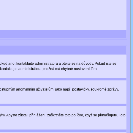
okud ano, kontaktujte administrátora a ptejte se na důvody. Pokud jste se
í, kontaktujte administrátora, možná má chybné nastavení fóra.
nedostupným anonymním uživatelům, jako např. postavičky, soukromé zprávy,
. Abyste zůstali přihlášeni, zaškrtněte toto políčko, když se přihlašujete. Toto