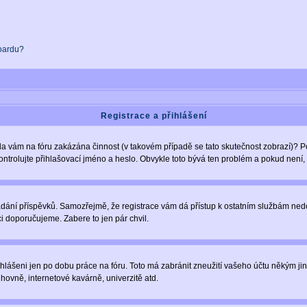
boardu?
Registrace a přihlášení
Byla vám na fóru zakázána činnost (v takovém případě se tato skutečnost zobrazí)? P
u zkontrolujte přihlašovací jméno a heslo. Obvykle toto bývá ten problém a pokud nen
vkládání příspěvků. Samozřejmě, že registrace vám dá přístup k ostatním službám 
ci doporučujeme. Zabere to jen pár chvil.
ihlášeni jen po dobu práce na fóru. Toto má zabránit zneužití vašeho účtu někým jiným
hovně, internetové kavárně, univerzitě atd.