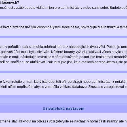
řihlášených?
o možnost
zvolíte
budete viditelní jen pro administrátory nebo sami sobě. Budete počít
ašovací stránce tlačítko
Zapomněl jsem svoje heslo
, pokračujte dle instrukcí a té
sou v pořádku, pak se mohla odehrát jedna z následujících dvou věcí. Pokud je umo
, pak váš účet musí být aktivován. Některé boardy vyžadují aktivaci všech nových r
yl zaslán e-mail, následujte instrukce v něm obsažené, pokud jste tento email neobd
teří se snaží pouze obtěžovat. Pokud si jste jisti, že e-mailová adresa, kterou jste p
zkontrolujte e-mail, který jste obdrželi při registraci) nebo administrátor z nějak
, kteří ničím nepřispěli, aby se zmenšila velikost databáze. Zkuste se zaregistrovat 
Uživatelská nastavení
 změně stačí kliknout na odkaz
Profil
(obvykle se nachází v horní části stránky, ale 