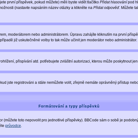
te první příspěvek, pokud můžete) měli byste vidět tlačítko
Přidat hlasování
pod hl
 možnosti (nastavte napsáním název otázky a klikněte na
Přidat odpověď
. Můžete t
rem, moderátorem nebo administrátorem. Úpravu zahájíte kliknutím na první příspěv
řípadě již uskutečněné volby to tak může učinit jen moderátor nebo administrátor.
lížení, přispívání atd. potřebujete zvláštní autorizaci, kterou může poskytnout jen 
kud jste registrováni a stále nemůžete volit, zřejmě nemáte oprávněný přístup nebo
Formátování a typy příspěvků
 (můžete toto nepovolit pro jednotlivé příspěvky). BBCode sám o sobě je podobný s
něte
průvodce
.