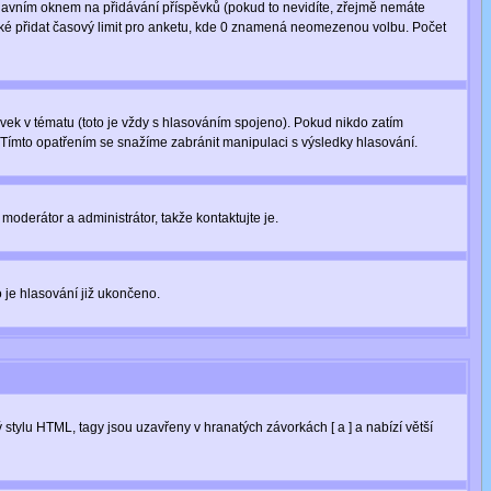
avním oknem na přidávání příspěvků (pokud to nevidíte, zřejmě nemáte
aké přidat časový limit pro anketu, kde 0 znamená neomezenou volbu. Počet
ek v tématu (toto je vždy s hlasováním spojeno). Pokud nikdo zatím
 Tímto opatřením se snažíme zabránit manipulaci s výsledky hlasování.
moderátor a administrátor, takže kontaktujte je.
 je hlasování již ukončeno.
tylu HTML, tagy jsou uzavřeny v hranatých závorkách [ a ] a nabízí větší