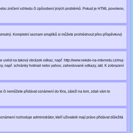
 nebo zničení vzhledu či způsobení jiných problémů. Pokud je HTML povoleno,
ná smutný. Kompletní seznam smajlíků si můžete prohlédnout přes příspěvkový
 uvést na takový obrázek odkaz, např. http://www.nekde-na-internetu.cz/muj-
y, např. schránky hotmail nebo yahoo, zaheslované odkazy, atd. K zobrazení
te či nemůžete přidávat oznámení do fóra, záleží na tom, zdali vám to
oznámení rozhoduje administrátor, kteří uživatelé mají právo přidávat důležitá