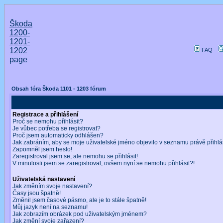
Škoda
1200-
1201-
1202
FAQ
page
Obsah fóra Škoda 1101 - 1203 fórum
Registrace a přihlášení
Proč se nemohu přihlásit?
Je vůbec potřeba se registrovat?
Proč jsem automaticky odhlášen?
Jak zabráním, aby se moje uživatelské jméno objevilo v seznamu právě přihl
Zapomněl jsem heslo!
Zaregistroval jsem se, ale nemohu se přihlásit!
V minulosti jsem se zaregistroval, ovšem nyní se nemohu přihlásit?!
Uživatelská nastavení
Jak změním svoje nastavení?
Časy jsou špatně!
Změnil jsem časové pásmo, ale je to stále špatně!
Můj jazyk není na seznamu!
Jak zobrazím obrázek pod uživatelským jménem?
Jak změní svoje zařazení?