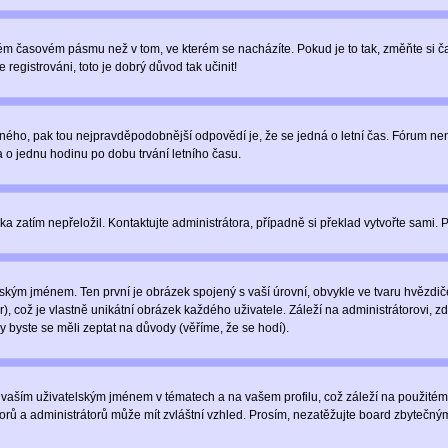
iném časovém pásmu než v tom, ve kterém se nacházíte. Pokud je to tak, změňte si
egistrováni, toto je dobrý důvod tak učinit!
právného, pak tou nejpravděpodobnější odpovědí je, že se jedná o letní čas. Fórum 
o jednu hodinu po dobu trvání letního času.
ka zatím nepřeložil. Kontaktujte administrátora, případně si překlad vytvořte sami. 
ským jménem. Ten první je obrázek spojený s vaší úrovní, obvykle ve tvaru hvězdiček 
, což je vlastně unikátní obrázek každého uživatele. Záleží na administrátorovi, zd
y byste se měli zeptat na důvody (věříme, že se hodí).
vaším uživatelským jménem v tématech a na vašem profilu, což záleží na použitém 
átorů a administrátorů může mít zvláštní vzhled. Prosím, nezatěžujte board zbytečný