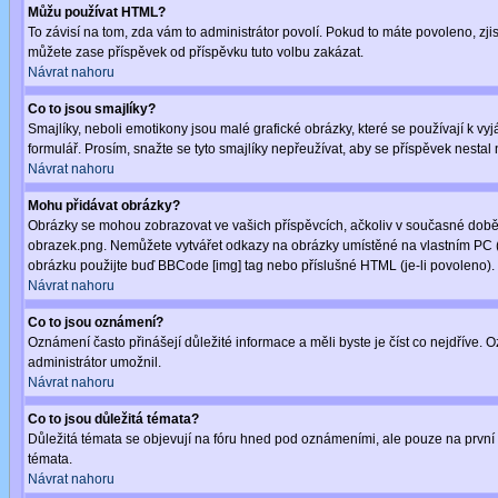
Můžu používat HTML?
To závisí na tom, zda vám to administrátor povolí. Pokud to máte povoleno, zjist
můžete zase příspěvek od příspěvku tuto volbu zakázat.
Návrat nahoru
Co to jsou smajlíky?
Smajlíky, neboli emotikony jsou malé grafické obrázky, které se používají k 
formulář. Prosím, snažte se tyto smajlíky nepřeužívat, aby se příspěvek nesta
Návrat nahoru
Mohu přidávat obrázky?
Obrázky se mohou zobrazovat ve vašich příspěvcích, ačkoliv v současné době 
obrazek.png. Nemůžete vytvářet odkazy na obrázky umístěné na vlastním PC (
obrázku použijte buď BBCode [img] tag nebo příslušné HTML (je-li povoleno).
Návrat nahoru
Co to jsou oznámení?
Oznámení často přinášejí důležité informace a měli byste je číst co nejdříve.
administrátor umožnil.
Návrat nahoru
Co to jsou důležitá témata?
Důležitá témata se objevují na fóru hned pod oznámeními, ale pouze na první st
témata.
Návrat nahoru