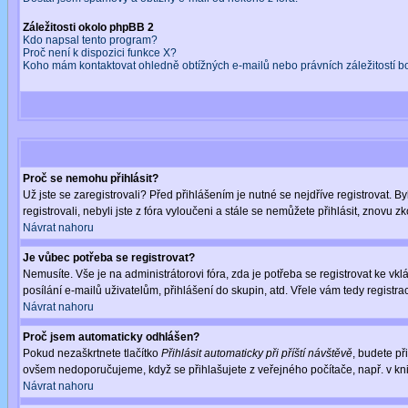
Záležitosti okolo phpBB 2
Kdo napsal tento program?
Proč není k dispozici funkce X?
Koho mám kontaktovat ohledně obtížných e-mailů nebo právních záležitostí 
Proč se nemohu přihlásit?
Už jste se zaregistrovali? Před přihlášením je nutné se nejdříve registrovat. 
registrovali, nebyli jste z fóra vyloučeni a stále se nemůžete přihlásit, znov
Návrat nahoru
Je vůbec potřeba se registrovat?
Nemusíte. Vše je na administrátorovi fóra, zda je potřeba se registrovat ke 
posílání e-mailů uživatelům, přihlášení do skupin, atd. Vřele vám tedy registra
Návrat nahoru
Proč jsem automaticky odhlášen?
Pokud nezaškrtnete tlačítko
Přihlásit automaticky při příští návštěvě
, budete př
ovšem nedoporučujeme, když se přihlašujete z veřejného počítače, např. v kni
Návrat nahoru