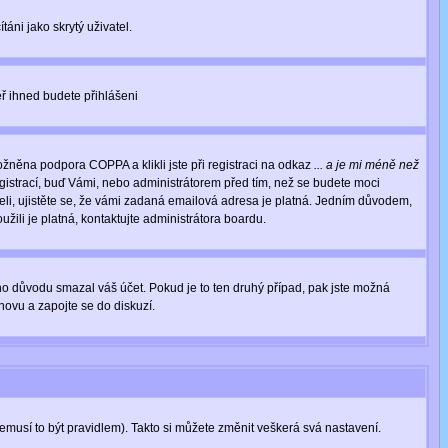
áni jako skrytý uživatel.
měř ihned budete přihlášeni
žněna podpora COPPA a klikli jste při registraci na odkaz
... a je mi méně než
egistrací, buď Vámi, nebo administrátorem před tím, než se budete moci
rželi, ujistěte se, že vámi zadaná emailová adresa je platná. Jedním důvodem,
oužili je platná, kontaktujte administrátora boardu.
ého důvodu smazal váš účet. Pokud je to ten druhý případ, pak jste možná
znovu a zapojte se do diskuzí.
nemusí to být pravidlem). Takto si můžete změnit veškerá svá nastavení.