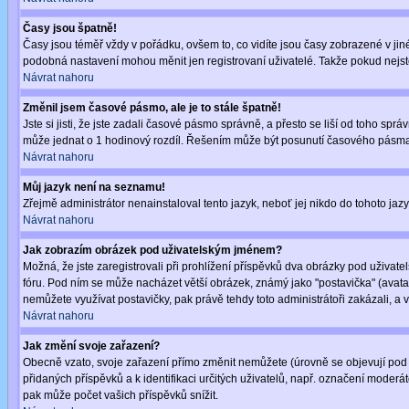
Časy jsou špatně!
Časy jsou téměř vždy v pořádku, ovšem to, co vidíte jsou časy zobrazené v j
podobná nastavení mohou měnit jen registrovaní uživatelé. Takže pokud nejste r
Návrat nahoru
Změnil jsem časové pásmo, ale je to stále špatně!
Jste si jisti, že jste zadali časové pásmo správně, a přesto se liší od toho s
může jednat o 1 hodinový rozdíl. Řešením může být posunutí časového pásma 
Návrat nahoru
Můj jazyk není na seznamu!
Zřejmě administrátor nenainstaloval tento jazyk, neboť jej nikdo do tohoto jazy
Návrat nahoru
Jak zobrazím obrázek pod uživatelským jménem?
Možná, že jste zaregistrovali při prohlížení příspěvků dva obrázky pod uživatel
fóru. Pod ním se může nacházet větší obrázek, známý jako "postavička" (avatar)
nemůžete využívat postavičky, pak právě tehdy toto administrátoři zakázali, a v
Návrat nahoru
Jak změní svoje zařazení?
Obecně vzato, svoje zařazení přímo změnit nemůžete (úrovně se objevují pod 
přidaných příspěvků a k identifikaci určitých uživatelů, např. označení moder
pak může počet vašich příspěvků snížit.