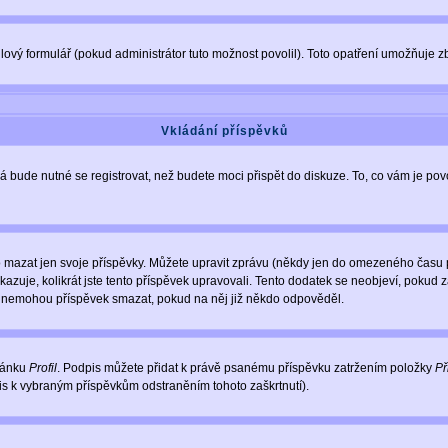
ový formulář (pokud administrátor tuto možnost povolil). Toto opatření umožňuje zb
Vkládání příspěvků
á bude nutné se registrovat, než budete moci přispět do diskuze. To, co vám je po
 mazat jen svoje příspěvky. Můžete upravit zprávu (někdy jen do omezeného času po
ukazuje, kolikrát jste tento příspěvek upravovali. Tento dodatek se neobjeví, poku
elé nemohou příspěvek smazat, pokud na něj již někdo odpověděl.
tránku
Profil
. Podpis můžete přidat k právě psanému příspěvku zatržením položky
Př
pis k vybraným příspěvkům odstraněním tohoto zaškrtnutí).