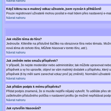
Návrat nahoru
Když kliknu na e-mailový odkaz uživatele, jsem vyzván k přihlášení!
Pouze registrovaní uživatelé mohou posílat e-mail lidem přes nastavený e-mail
Návrat nahoru
Jak vložím téma do fóra?
Jednouše. Klikněte na příslušné tlačítko na obrazovce fóra nebo tématu. Možn
nová téma do tohoto fóra, Můžete hlasovat v tomto fóru, atd.
).
Návrat nahoru
Jak změním nebo smažu příspěvek?
V případě, že nejste moderátor nebo administrátor, tak můžete upravovat nebo
příspěvek a vy ho upravíte, objeví se vám malinký dodatek u příspěvku, který 
příspěvek (ti by měli sami zanechat vzkaz proč jej změnili). Normální uživat
Návrat nahoru
Jak přidám podpis k mému příspěvku?
Přidat podpis znamená, že si musíte nejdřív nějaký vytvořit. To uděláte přes s
zaškrtnutím příslušného políčka v nastavení profilu (je možné nepřidávat pod
Návrat nahoru
Jak vytvořím hlasování?