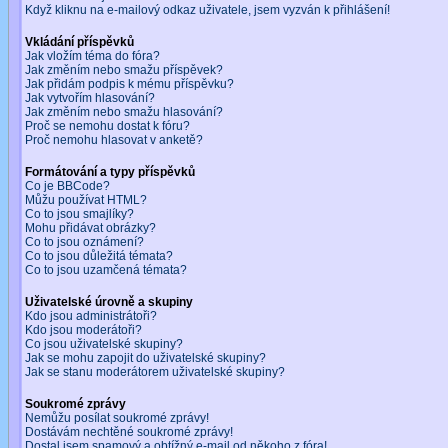
Když kliknu na e-mailový odkaz uživatele, jsem vyzván k přihlášení!
Vkládání příspěvků
Jak vložím téma do fóra?
Jak změním nebo smažu příspěvek?
Jak přidám podpis k mému příspěvku?
Jak vytvořím hlasování?
Jak změním nebo smažu hlasování?
Proč se nemohu dostat k fóru?
Proč nemohu hlasovat v anketě?
Formátování a typy příspěvků
Co je BBCode?
Můžu používat HTML?
Co to jsou smajlíky?
Mohu přidávat obrázky?
Co to jsou oznámení?
Co to jsou důležitá témata?
Co to jsou uzamčená témata?
Uživatelské úrovně a skupiny
Kdo jsou administrátoři?
Kdo jsou moderátoři?
Co jsou uživatelské skupiny?
Jak se mohu zapojit do uživatelské skupiny?
Jak se stanu moderátorem uživatelské skupiny?
Soukromé zprávy
Nemůžu posílat soukromé zprávy!
Dostávám nechtěné soukromé zprávy!
Dostal jsem spamový a obtížný e-mail od někoho z fóra!