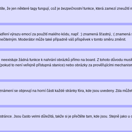
íte, že jen některé tagy fungují, což je
bezpečnostní
funkce, která zamezí zneužití
vyjádření výrazu emocí za použití malého kódu, např. :) znamená šťastný, :( zname
l nečitelným. Moderátor může také případně váš příspěvek v tomto směru změnit.
neexistuje žádná funkce k nahrání obrázků přímo na board. Z tohoto důvodu musíte
pokud to není veřejně přístupná stanice) nebo obrázky za prověřujícími mechanism
 Oznámení se objevují na horní části každé stránky fóra, kde jsou uvedeny. Zda může
ránce. Jsou často velmi důležitá, takže si je přečtěte tam, kde jsou. Stejně jako u 