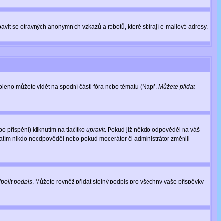
avit se otravných anonymních vzkazů a robotů, které sbírají e-mailové adresy.
voleno můžete vidět na spodní části fóra nebo tématu (Např.
Můžete přidat
 přispění) kliknutím na tlačítko
upravit
. Pokud již někdo odpověděl na váš
d zatím nikdo neodpověděl nebo pokud moderátor či administrátor změnili
ipojit podpis
. Můžete rovněž přidat stejný podpis pro všechny vaše příspěvky