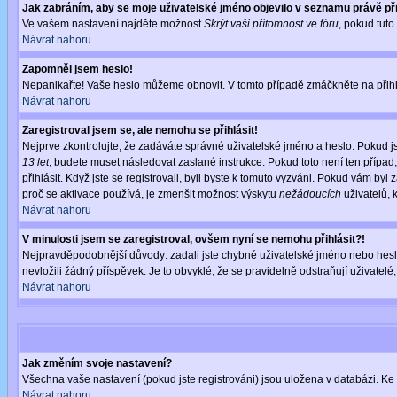
Jak zabráním, aby se moje uživatelské jméno objevilo v seznamu právě p
Ve vašem nastavení najděte možnost
Skrýt vaši přítomnost ve fóru
, pokud tut
Návrat nahoru
Zapomněl jsem heslo!
Nepanikařte! Vaše heslo můžeme obnovit. V tomto případě zmáčkněte na přihl
Návrat nahoru
Zaregistroval jsem se, ale nemohu se přihlásit!
Nejprve zkontrolujte, že zadáváte správné uživatelské jméno a heslo. Pokud j
13 let
, budete muset následovat zaslané instrukce. Pokud toto není ten případ
přihlásit. Když jste se registrovali, byli byste k tomuto vyzváni. Pokud vám b
proč se aktivace používá, je zmenšit možnost výskytu
nežádoucích
uživatelů, k
Návrat nahoru
V minulosti jsem se zaregistroval, ovšem nyní se nemohu přihlásit?!
Nejpravděpodobnější důvody: zadali jste chybné uživatelské jméno nebo heslo (
nevložili žádný příspěvek. Je to obvyklé, že se pravidelně odstraňují uživatelé
Návrat nahoru
Jak změním svoje nastavení?
Všechna vaše nastavení (pokud jste registrováni) jsou uložena v databázi. Ke
Návrat nahoru