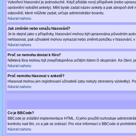
Vytvoření hlasování je jednoduché. Když přidáte nový příspěvek (nebo upravuje
oprávnění vytvářet ankety). Měli byste zadat název ankety a pak alespoň dvě
odpovědí, které můžete zadat, určuje administrátor boardu.
Návrat nahoru
Jak změním nebo smažu hlasování?
Je to stejné jako s příspěvky, hlasování mohou být upravována původním auto
nehlasoval, pak uživatelé mohou vymazat nebo změnit položku v hlasování, v p
Návrat nahoru
Proč se nemohu dostat k fóru?
Některá fóra mohou být znepřístupněna určitým lidem či skupinám. Ke čtení, proh
Návrat nahoru
Proč nemohu hlasovat v anketě?
Hlasovat mohou jen registrovaní uživatelé (aby nebyly zkresleny výsledky). Po
Návrat nahoru
Co je BBCode?
BBCode je zvláštní implementace HTML. O jeho použití rozhoduje administrátor
kontrolu nad tím, co a jak se zobrazí. Pro více informací o BBCode si prohléd
Návrat nahoru