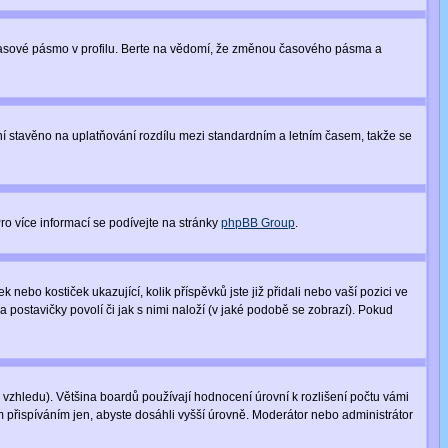
 časové pásmo v profilu. Berte na vědomí, že změnou časového pásma a
není stavěno na uplatňování rozdílu mezi standardním a letním časem, takže se
Pro více informací se podívejte na stránky
phpBB Group
.
nebo kostiček ukazující, kolik příspěvků jste již přidali nebo vaší pozici ve
a postavičky povolí či jak s nimi naloží (v jaké podobě se zobrazí). Pokud
vzhledu). Většina boardů používají hodnocení úrovní k rozlišení počtu vámi
m přispíváním jen, abyste dosáhli vyšší úrovně. Moderátor nebo administrátor