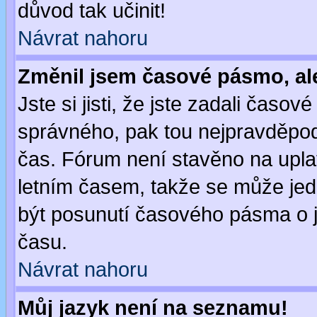
důvod tak učinit!
Návrat nahoru
Změnil jsem časové pásmo, ale 
Jste si jisti, že jste zadali časo
správného, pak tou nejpravděpodo
čas. Fórum není stavěno na upla
letním časem, takže se může jed
být posunutí časového pásma o j
času.
Návrat nahoru
Můj jazyk není na seznamu!