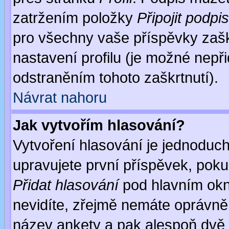
zatržením položky
Připojit podpis
pro všechny vaše příspěvky zašk
nastavení profilu (je možné nep
odstraněním tohoto zaškrtnutí).
Návrat nahoru
Jak vytvořím hlasování?
Vytvoření hlasování je jednoduc
upravujete první příspěvek, pokud
Přidat hlasování
pod hlavním okn
nevidíte, zřejmě nemáte oprávněn
název ankety a pak alespoň dvě