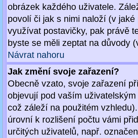
obrázek každého uživatele. Zálež
povolí či jak s nimi naloží (v j
využívat postavičky, pak právě te
byste se měli zeptat na důvody (
Návrat nahoru
Jak změní svoje zařazení?
Obecně vzato, svoje zařazení p
objevují pod vaším uživatelským
což záleží na použitém vzhledu)
úrovní k rozlišení počtu vámi při
určitých uživatelů, např. označe