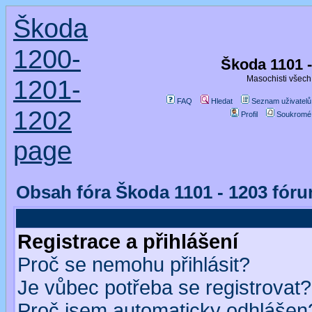
Škoda
1200-
Škoda 1101 
Masochisti všech 
1201-
FAQ
Hledat
Seznam uživatelů
1202
Profil
Soukromé
page
Obsah fóra Škoda 1101 - 1203 fór
Registrace a přihlášení
Proč se nemohu přihlásit?
Je vůbec potřeba se registrovat?
Proč jsem automaticky odhlášen