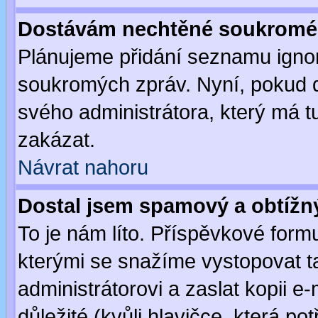
Dostávám nechtěné soukromé 
Plánujeme přidání seznamu ignor
soukromých zpráv. Nyní, pokud d
svého administrátora, který má t
zakázat.
Návrat nahoru
Dostal jsem spamový a obtížný
To je nám líto. Příspěvkové for
kterými se snažíme vystopovat t
administrátorovi a zaslat kopii e-m
důležité (kvůli hlavičce, která p