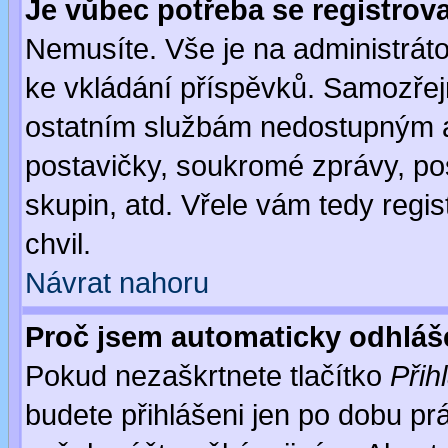
Je vůbec potřeba se registrov
Nemusíte. Vše je na administrátor
ke vkládání příspěvků. Samozřej
ostatním službám nedostupným a
postavičky, soukromé zprávy, pos
skupin, atd. Vřele vám tedy regi
chvil.
Návrat nahoru
Proč jsem automaticky odhlá
Pokud nezaškrtnete tlačítko
Přih
budete přihlášeni jen po dobu prá