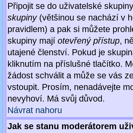
Připojit se do uživatelské skupin
skupiny
(většinou se nachází v ho
pravidlem) a pak si můžete proh
skupiny mají
otevřený přístup
, n
utajené členství. Pokud je skupi
kliknutím na příslušné tlačítko. 
žádost schválit a může se vás z
vstoupit. Prosím, nenadávejte mo
nevyhoví. Má svůj důvod.
Návrat nahoru
Jak se stanu moderátorem uži