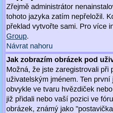
Zřejmě administrátor nenainstalov
tohoto jazyka zatím nepřeložil. K
překlad vytvořte sami. Pro více 
Group
.
Návrat nahoru
Jak zobrazím obrázek pod už
Možná, že jste zaregistrovali př
uživatelským jménem. Ten první j
obvykle ve tvaru hvězdiček nebo k
již přidali nebo vaší pozici ve f
obrázek, známý jako "postavička" 