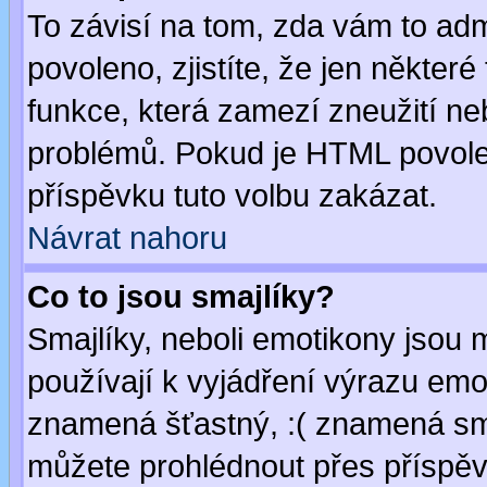
To závisí na tom, zda vám to adm
povoleno, zjistíte, že jen některé
funkce, která zamezí zneužití ne
problémů. Pokud je HTML povole
příspěvku tuto volbu zakázat.
Návrat nahoru
Co to jsou smajlíky?
Smajlíky, neboli emotikony jsou 
používají k vyjádření výrazu emo
znamená šťastný, :( znamená sm
můžete prohlédnout přes příspěv