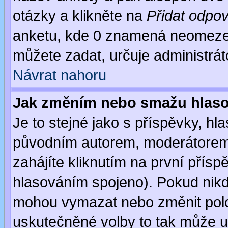
otázky a klikněte na
Přidat odpo
anketu, kde 0 znamená neomezen
můžete zadat, určuje administrát
Návrat nahoru
Jak změním nebo smažu hlas
Je to stejné jako s příspěvky, 
původním autorem, moderátorem
zahájíte kliknutím na první přísp
hlasováním spojeno). Pokud nikd
mohou vymazat nebo změnit polož
uskutečněné volby to tak může uč