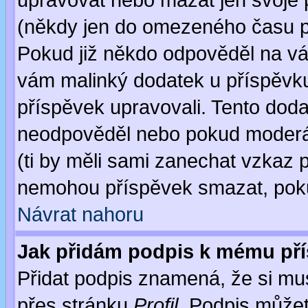
upravovat nebo mazat jen svoje 
(někdy jen do omezeného času po
Pokud již někdo odpověděl na váš
vám malinký dodatek u příspěvku, 
příspěvek upravovali. Tento doda
neodpověděl nebo pokud moderáto
(ti by měli sami zanechat vzkaz p
nemohou příspěvek smazat, poku
Návrat nahoru
Jak přidám podpis k mému př
Přidat podpis znamená, že si musí
přes stránku
Profil
. Podpis může