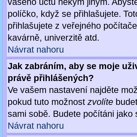
vašeho účtu někým jiným. Abyste z
políčko, když se přihlašujete. 
přihlašujete z veřejného počítače
kavárně, univerzitě atd.
Návrat nahoru
Jak zabráním, aby se moje uži
právě přihlášených?
Ve vašem nastavení najděte mo
pokud tuto možnost
zvolíte
budete
sami sobě. Budete počítáni jako s
Návrat nahoru