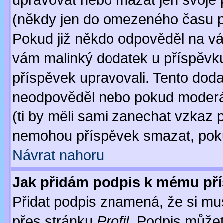
upravovat nebo mazat jen svoje 
(někdy jen do omezeného času po
Pokud již někdo odpověděl na váš
vám malinký dodatek u příspěvku, 
příspěvek upravovali. Tento doda
neodpověděl nebo pokud moderáto
(ti by měli sami zanechat vzkaz p
nemohou příspěvek smazat, poku
Návrat nahoru
Jak přidám podpis k mému př
Přidat podpis znamená, že si musí
přes stránku
Profil
. Podpis může