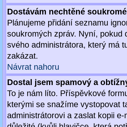
Dostávám nechtěné soukromé 
Plánujeme přidání seznamu ignor
soukromých zpráv. Nyní, pokud d
svého administrátora, který má t
zakázat.
Návrat nahoru
Dostal jsem spamový a obtížný
To je nám líto. Příspěvkové for
kterými se snažíme vystopovat t
administrátorovi a zaslat kopii e-m
důležité (kvůli hlavičce, která p