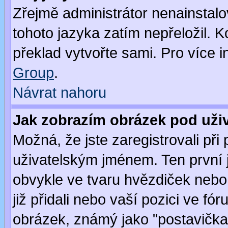
Zřejmě administrátor nenainstalov
tohoto jazyka zatím nepřeložil. K
překlad vytvořte sami. Pro více 
Group
.
Návrat nahoru
Jak zobrazím obrázek pod už
Možná, že jste zaregistrovali př
uživatelským jménem. Ten první j
obvykle ve tvaru hvězdiček nebo k
již přidali nebo vaší pozici ve f
obrázek, známý jako "postavička" 