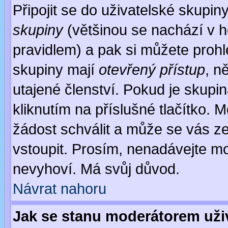
Připojit se do uživatelské skupin
skupiny
(většinou se nachází v ho
pravidlem) a pak si můžete proh
skupiny mají
otevřený přístup
, n
utajené členství. Pokud je skupi
kliknutím na příslušné tlačítko. 
žádost schválit a může se vás z
vstoupit. Prosím, nenadávejte mo
nevyhoví. Má svůj důvod.
Návrat nahoru
Jak se stanu moderátorem uži