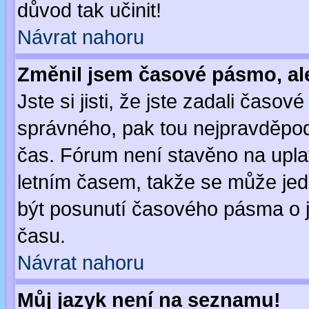
důvod tak učinit!
Návrat nahoru
Změnil jsem časové pásmo, ale 
Jste si jisti, že jste zadali časo
správného, pak tou nejpravděpodo
čas. Fórum není stavěno na upla
letním časem, takže se může jed
být posunutí časového pásma o j
času.
Návrat nahoru
Můj jazyk není na seznamu!