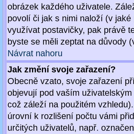
obrázek každého uživatele. Zálež
povolí či jak s nimi naloží (v j
využívat postavičky, pak právě te
byste se měli zeptat na důvody (
Návrat nahoru
Jak změní svoje zařazení?
Obecně vzato, svoje zařazení p
objevují pod vaším uživatelským
což záleží na použitém vzhledu)
úrovní k rozlišení počtu vámi při
určitých uživatelů, např. označe