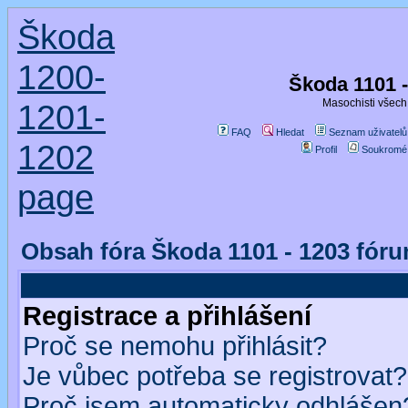
Škoda
1200-
Škoda 1101 
Masochisti všech 
1201-
FAQ
Hledat
Seznam uživatelů
1202
Profil
Soukromé
page
Obsah fóra Škoda 1101 - 1203 fór
Registrace a přihlášení
Proč se nemohu přihlásit?
Je vůbec potřeba se registrovat?
Proč jsem automaticky odhlášen