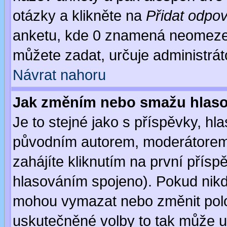
otázky a klikněte na
Přidat odpo
anketu, kde 0 znamená neomezen
můžete zadat, určuje administrát
Návrat nahoru
Jak změním nebo smažu hlas
Je to stejné jako s příspěvky, 
původním autorem, moderátorem
zahájíte kliknutím na první přísp
hlasováním spojeno). Pokud nikd
mohou vymazat nebo změnit polož
uskutečněné volby to tak může uč