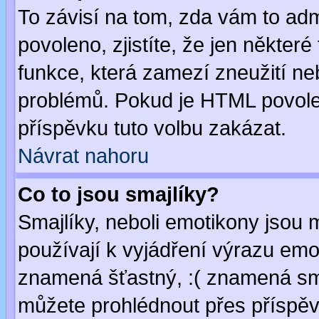
To závisí na tom, zda vám to adm
povoleno, zjistíte, že jen některé
funkce, která zamezí zneužití ne
problémů. Pokud je HTML povole
příspěvku tuto volbu zakázat.
Návrat nahoru
Co to jsou smajlíky?
Smajlíky, neboli emotikony jsou 
používají k vyjádření výrazu emo
znamená šťastný, :( znamená sm
můžete prohlédnout přes příspěv