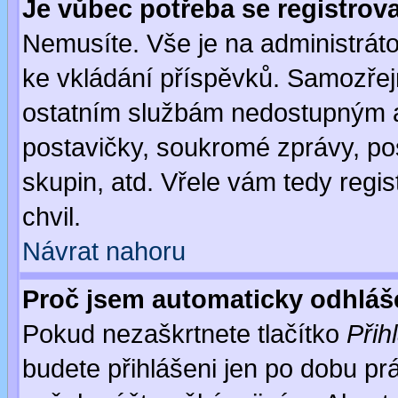
Je vůbec potřeba se registrov
Nemusíte. Vše je na administrátor
ke vkládání příspěvků. Samozřej
ostatním službám nedostupným a
postavičky, soukromé zprávy, pos
skupin, atd. Vřele vám tedy regi
chvil.
Návrat nahoru
Proč jsem automaticky odhlá
Pokud nezaškrtnete tlačítko
Přih
budete přihlášeni jen po dobu prá