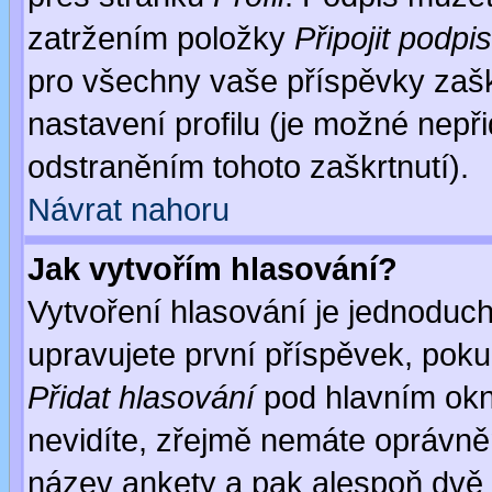
zatržením položky
Připojit podpis
pro všechny vaše příspěvky zašk
nastavení profilu (je možné nep
odstraněním tohoto zaškrtnutí).
Návrat nahoru
Jak vytvořím hlasování?
Vytvoření hlasování je jednoduc
upravujete první příspěvek, pokud
Přidat hlasování
pod hlavním okn
nevidíte, zřejmě nemáte oprávněn
název ankety a pak alespoň dvě