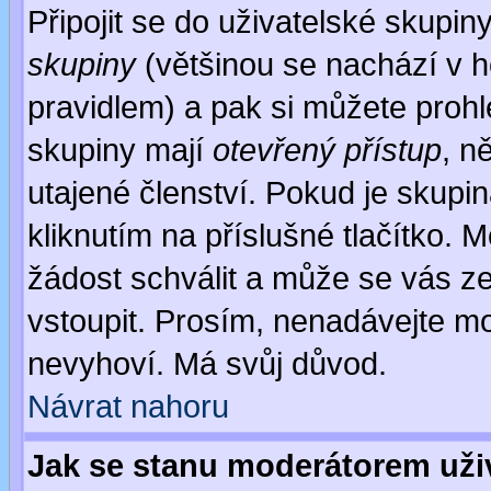
Připojit se do uživatelské skupin
skupiny
(většinou se nachází v ho
pravidlem) a pak si můžete proh
skupiny mají
otevřený přístup
, n
utajené členství. Pokud je skupi
kliknutím na příslušné tlačítko. 
žádost schválit a může se vás z
vstoupit. Prosím, nenadávejte mo
nevyhoví. Má svůj důvod.
Návrat nahoru
Jak se stanu moderátorem uži