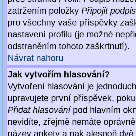
zatržením položky
Připojit podpis
pro všechny vaše příspěvky zašk
nastavení profilu (je možné nep
odstraněním tohoto zaškrtnutí).
Návrat nahoru
Jak vytvořím hlasování?
Vytvoření hlasování je jednoduc
upravujete první příspěvek, pokud
Přidat hlasování
pod hlavním okn
nevidíte, zřejmě nemáte oprávněn
název ankety a pak alespoň dvě