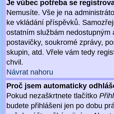
Je vůbec potřeba se registrov
Nemusíte. Vše je na administrátor
ke vkládání příspěvků. Samozřej
ostatním službám nedostupným a
postavičky, soukromé zprávy, pos
skupin, atd. Vřele vám tedy regi
chvil.
Návrat nahoru
Proč jsem automaticky odhlá
Pokud nezaškrtnete tlačítko
Přih
budete přihlášeni jen po dobu prá