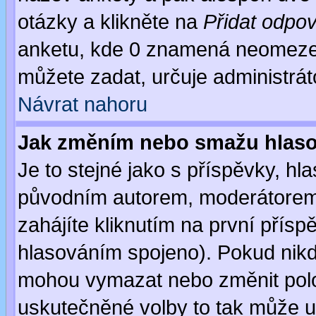
otázky a klikněte na
Přidat odpo
anketu, kde 0 znamená neomezen
můžete zadat, určuje administrát
Návrat nahoru
Jak změním nebo smažu hlas
Je to stejné jako s příspěvky, 
původním autorem, moderátorem
zahájíte kliknutím na první přísp
hlasováním spojeno). Pokud nikd
mohou vymazat nebo změnit polož
uskutečněné volby to tak může uč