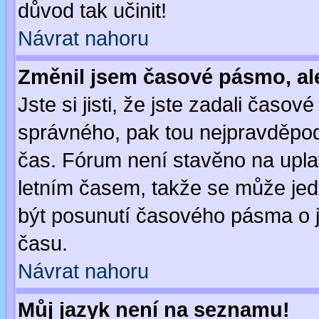
důvod tak učinit!
Návrat nahoru
Změnil jsem časové pásmo, ale 
Jste si jisti, že jste zadali časo
správného, pak tou nejpravděpodo
čas. Fórum není stavěno na upla
letním časem, takže se může jed
být posunutí časového pásma o j
času.
Návrat nahoru
Můj jazyk není na seznamu!