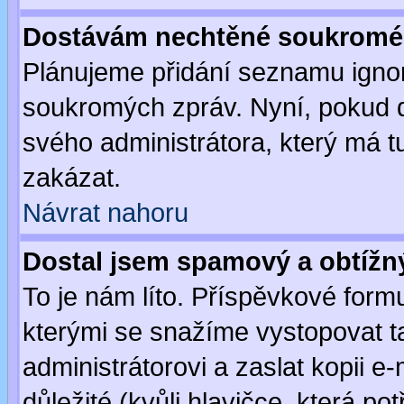
Dostávám nechtěné soukromé 
Plánujeme přidání seznamu ignor
soukromých zpráv. Nyní, pokud d
svého administrátora, který má t
zakázat.
Návrat nahoru
Dostal jsem spamový a obtížný
To je nám líto. Příspěvkové for
kterými se snažíme vystopovat t
administrátorovi a zaslat kopii e-m
důležité (kvůli hlavičce, která p