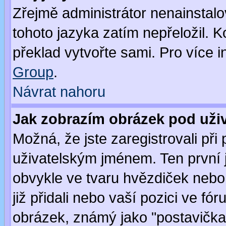
Zřejmě administrátor nenainstalov
tohoto jazyka zatím nepřeložil. K
překlad vytvořte sami. Pro více 
Group
.
Návrat nahoru
Jak zobrazím obrázek pod už
Možná, že jste zaregistrovali př
uživatelským jménem. Ten první j
obvykle ve tvaru hvězdiček nebo k
již přidali nebo vaší pozici ve f
obrázek, známý jako "postavička" 