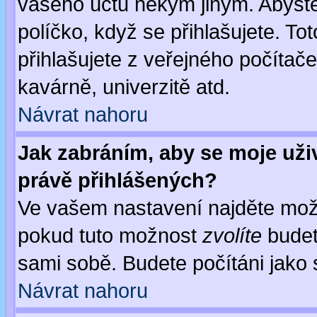
vašeho účtu někým jiným. Abyste z
políčko, když se přihlašujete. 
přihlašujete z veřejného počítače
kavárně, univerzitě atd.
Návrat nahoru
Jak zabráním, aby se moje uži
právě přihlášených?
Ve vašem nastavení najděte mo
pokud tuto možnost
zvolíte
budete
sami sobě. Budete počítáni jako s
Návrat nahoru