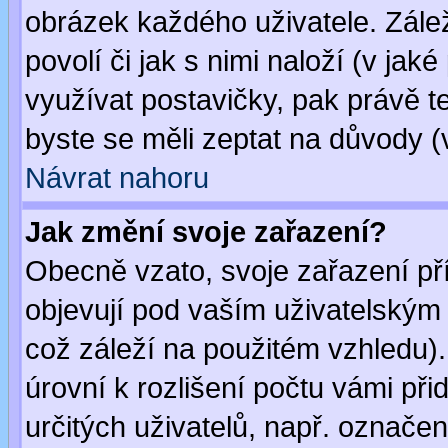
obrázek každého uživatele. Zálež
povolí či jak s nimi naloží (v j
využívat postavičky, pak právě te
byste se měli zeptat na důvody (
Návrat nahoru
Jak změní svoje zařazení?
Obecně vzato, svoje zařazení p
objevují pod vaším uživatelským
což záleží na použitém vzhledu)
úrovní k rozlišení počtu vámi při
určitých uživatelů, např. označe