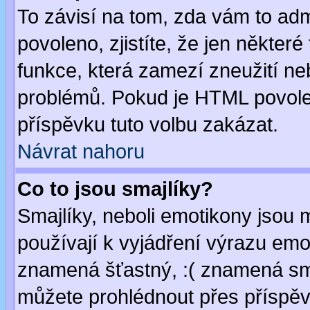
To závisí na tom, zda vám to adm
povoleno, zjistíte, že jen některé
funkce, která zamezí zneužití ne
problémů. Pokud je HTML povole
příspěvku tuto volbu zakázat.
Návrat nahoru
Co to jsou smajlíky?
Smajlíky, neboli emotikony jsou 
používají k vyjádření výrazu emo
znamená šťastný, :( znamená sm
můžete prohlédnout přes příspěv