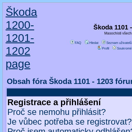
Škoda
1200-
Škoda 1101 
Masochisti všech 
1201-
FAQ
Hledat
Seznam uživatelů
1202
Profil
Soukromé
page
Obsah fóra Škoda 1101 - 1203 fór
Registrace a přihlášení
Proč se nemohu přihlásit?
Je vůbec potřeba se registrovat?
Proč jsem automaticky odhlášen