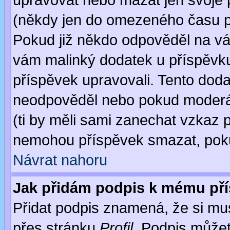
upravovat nebo mazat jen svoje 
(někdy jen do omezeného času po
Pokud již někdo odpověděl na váš
vám malinký dodatek u příspěvku, 
příspěvek upravovali. Tento doda
neodpověděl nebo pokud moderáto
(ti by měli sami zanechat vzkaz p
nemohou příspěvek smazat, poku
Návrat nahoru
Jak přidám podpis k mému př
Přidat podpis znamená, že si musí
přes stránku
Profil
. Podpis může