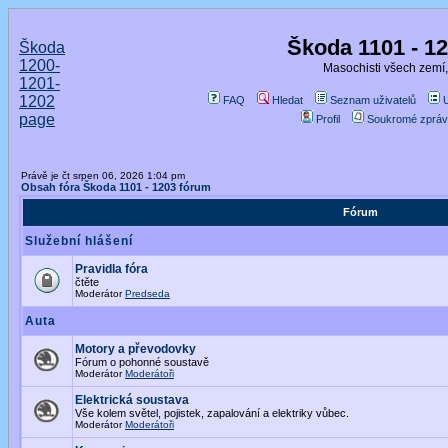
Škoda 1101 - 1
Škoda
1200-
Masochisti všech zemí,
1201-
1202
FAQ
Hledat
Seznam uživatelů
page
Profil
Soukromé zpráv
Právě je čt srpen 06, 2026 1:04 pm
Obsah fóra Škoda 1101 - 1203 fórum
Fórum
Služební hlášení
Pravidla fóra
čtěte
Moderátor
Predseda
Auta
Motory a převodovky
Fórum o pohonné soustavě
Moderátor
Moderátoři
Elektrická soustava
Vše kolem světel, pojistek, zapalování a elektriky vůbec.
Moderátor
Moderátoři