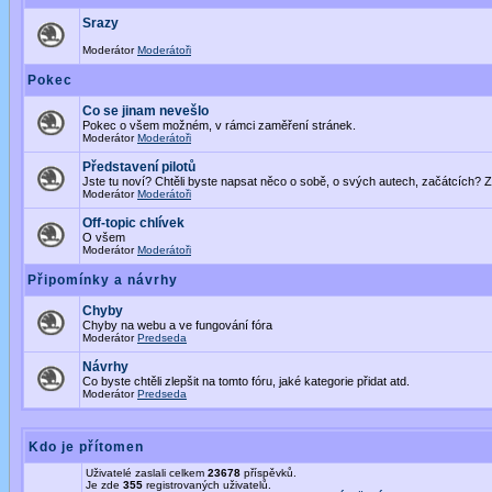
Srazy
Moderátor
Moderátoři
Pokec
Co se jinam nevešlo
Pokec o všem možném, v rámci zaměření stránek.
Moderátor
Moderátoři
Představení pilotů
Jste tu noví? Chtěli byste napsat něco o sobě, o svých autech, začátcích? Z
Moderátor
Moderátoři
Off-topic chlívek
O všem
Moderátor
Moderátoři
Připomínky a návrhy
Chyby
Chyby na webu a ve fungování fóra
Moderátor
Predseda
Návrhy
Co byste chtěli zlepšit na tomto fóru, jaké kategorie přidat atd.
Moderátor
Predseda
Kdo je přítomen
Uživatelé zaslali celkem
23678
příspěvků.
Je zde
355
registrovaných uživatelů.