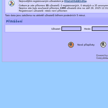
Nejnovějším registrovaným uživatelem je
ĘîíäčöčîíĺđűËčďĺöę
.
Celkem je zde přítomno
35
uživatelů: 0 registrovaných, 0 skrytých a 35 anony
Nejvíce zde bylo současně přítomno
1359
uživatelů dne ne září 28, 2025 12:3
Registrovaní uživatelé: nikdo není přítomen
Tato data jsou založena na aktivitě uživatelů během posledních 5 minut.
Přihlášení
Uživatel:
Heslo:
Nové příspěvky
Powered by
Český překl