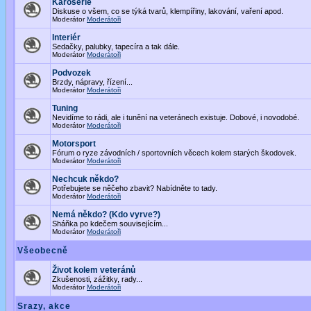
Karoserie
Diskuse o všem, co se týká tvarů, klempířiny, lakování, vaření apod.
Moderátor
Moderátoři
Interiér
Sedačky, palubky, tapecíra a tak dále.
Moderátor
Moderátoři
Podvozek
Brzdy, nápravy, řízení...
Moderátor
Moderátoři
Tuning
Nevidíme to rádi, ale i tunění na veteránech existuje. Dobové, i novodobé.
Moderátor
Moderátoři
Motorsport
Fórum o ryze závodních / sportovních věcech kolem starých škodovek.
Moderátor
Moderátoři
Nechcuk někdo?
Potřebujete se něčeho zbavit? Nabídněte to tady.
Moderátor
Moderátoři
Nemá někdo? (Kdo vyrve?)
Sháňka po kdečem souvisejícím...
Moderátor
Moderátoři
Všeobecně
Život kolem veteránů
Zkušenosti, zážitky, rady...
Moderátor
Moderátoři
Srazy, akce